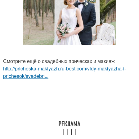
Смотрите ещё о свадебных прическах и макияж
http://pricheska-makiyazh.ru-best.com/vidy-makiyazha-i-
prichesok/svadebn...