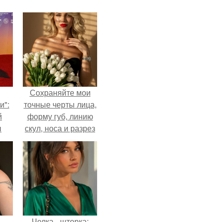
Сохраняйте мои
и":
точные черты лица,
й
форму губ, линию
ы
скул, носа и разрез
 о
глаз.
Челка - шторка: