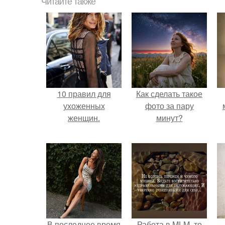
Читайте также
10 правил для
Как сделать такое
ухоженных
фото за пару
женщин.
минут?
В последнее время
Работа в MLM, то