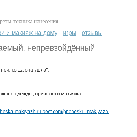
реты, техника нанесения
ки и макияж на дому
игры
отзывы
ываемый, непревзойдённый
ей, когда она yшла".
важнее одежды, прически и макияжа.
richeska-makiyazh.ru-best.com/pricheski-i-makiyazh-