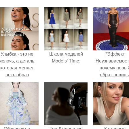
Улыбка - это не
Школа моделей
"Эффект
мелочь, а деталь,
Models' Time:
Неузнаваемост
которая меняет
почему новы
весь образ
образ певиц
человека.
вызвал споры
гранях
возможного?
Обзорчик на
Топ 5 процедур
К старому