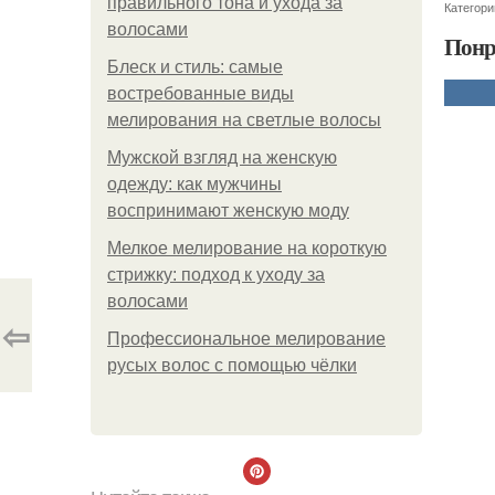
правильного тона и ухода за
Категори
волосами
Понр
Блеск и стиль: самые
востребованные виды
мелирования на светлые волосы
Мужской взгляд на женскую
одежду: как мужчины
воспринимают женскую моду
Мелкое мелирование на короткую
стрижку: подход к уходу за
волосами
⇦
Профессиональное мелирование
русых волос с помощью чёлки