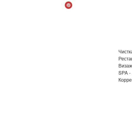
Чистка
Реста
Визаж
SPA -
Корре