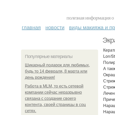
полезная информация о 
главная
новости
виды макияжа и пр
Экр
Керат
Lon/St
Популярные материалы
Полир
Шикарный подарок для любимых,
А так
будь то 14 февраля, 8 марта или
Окраш
день рождения!
Стриж
Работа в MLM, то есть сетевой
Стриж
компании сейчас неразрывно
Лечен
связана с создание своего
Причес
контента, своей страницы в соц
Наращ
сетях.
Наращ