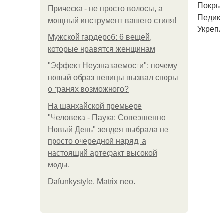
Покрыт
Прическа - не просто волосы, а
Педик
мощный инструмент вашего стиля!
Укреп
Мужской гардероб: 6 вещей,
которые нравятся женщинам
"Эффект Неузнаваемости": почему
новый образ певицы вызвал споры
о гранях возможного?
На шанхайской премьере
"Человека - Паука: Совершенно
Новый День" зендея выбрала не
просто очередной наряд, а
настоящий артефакт высокой
моды.
Dafunkystyle. Matrix neo.