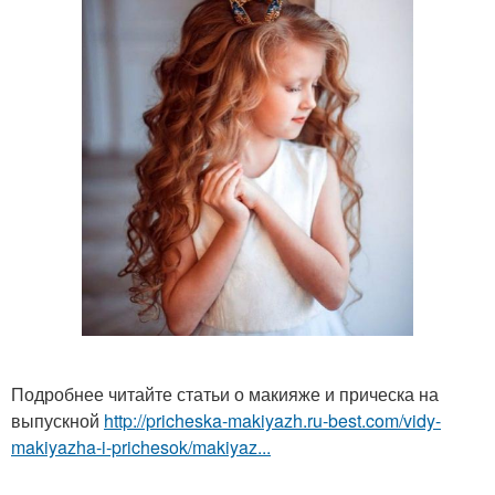
Подробнее читайте статьи о макияже и прическа на
выпускной
http://pricheska-makiyazh.ru-best.com/vidy-
makiyazha-i-prichesok/makiyaz...