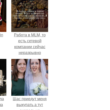
in
Работа в MLM, то
есть сетевой
компании сейчас
неразрывно
связана с создание
своего контента,
своей страницы в
соц сетях.
ла
Щас приедут меня
ла
выкупать а тут