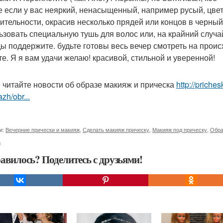
е если у вас неяркий, ненасыщенный, например русый, цвет
ительности, окрасив несколько прядей или концов в черный
ьзовать специальную тушь для волос или, на крайний случа
ы поддержите. будьте готовы весь вечер смотреть на прои
те. Я я вам удачи желаю! красивой, стильной и уверенной!
 читайте новости об образе макияж и прическа
http://priche
zh/obr...
и:
Вечерние прически и макияж
,
Сделать макияж прическу
,
Макияж под прическу
,
Обра
а
авилось? Поделитесь с друзьями!