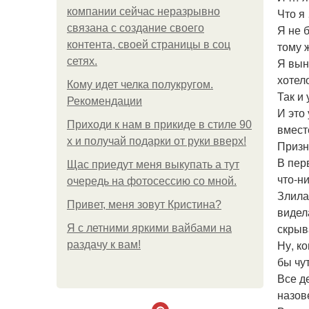
компании сейчас неразрывно
Что я
связана с создание своего
Я не 
контента, своей страницы в соц
тому 
сетях.
Я вын
хотел
Кому идет челка полукругом.
Так и
Рекомендации
И это
Приходи к нам в прикиде в стиле 90
вмест
х и получай подарки от руки вверх!
Призн
В пер
Щас приедут меня выкупать а тут
что-н
очередь на фотосессию со мной.
Злила
Привет, меня зовут Кристина?
видел
скрыв
Я с летними яркими вайбами на
Ну, к
раздачу к вам!
бы чу
Все д
назов