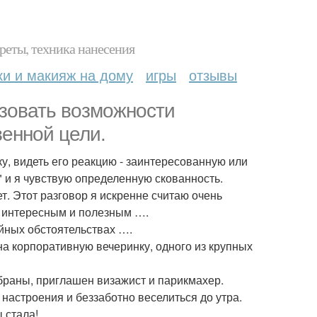
реты, техника нанесения
ки и макияж на дому
игры
отзывы
ьзовать возможности
венной цели.
у, видеть его реакцию - заинтересованную или
" и я чувствую определенную скованность.
т. Этот разговор я искренне считаю очень
 и интересным и полезным ….
айных обстоятельствах ….
а корпоративную вечеринку, одного из крупных
ыбраны, приглашен визажист и парикмахер.
настроения и беззаботно веселиться до утра.
 стала!