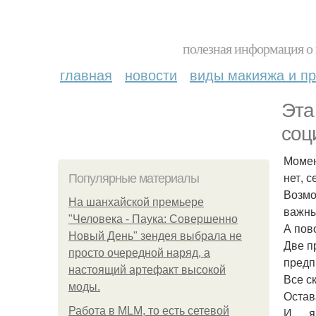
полезная информация о 
главная
новости
виды макияжа и пр
Эта
соц
Момен
нет, 
Популярные материалы
Возмо
На шанхайской премьере
важны
"Человека - Паука: Совершенно
А пов
Новый День" зендея выбрала не
Две п
просто очередной наряд, а
предп
настоящий артефакт высокой
Все с
моды.
Остав
Работа в MLM, то есть сетевой
И … я