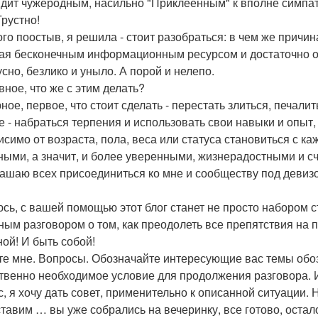
дит чужеродным, насильно "Приклеенным" к вполне симпа
Грустно!
го поостыв, я решила - стоит разобраться: в чем же причи
ая бесконечным информационным ресурсом и достаточно 
усно, безлико и уныло. А порой и нелепо.
вное, что же с этим делать?
ное, первое, что стоит сделать - перестать злиться, печали
е - набраться терпения и использовать свои навыки и опыт
исимо от возраста, пола, веса или статуса становиться с 
ными, а значит, и более уверенными, жизнерадостными и с
ашаю всех присоединиться ко мне и сообществу под девизом
сь, с вашей помощью этот блог станет не просто набором с
ным разговором о том, как преодолеть все препятствия на п
ной! И быть собой!
е мне. Вопросы. Обозначайте интересующие вас темы обозн
твенно необходимое условие для продолжения разговора. И
с, я хочу дать совет, применительно к описанной ситуации.
тавим … вы уже собрались на вечеринку, все готово, остал