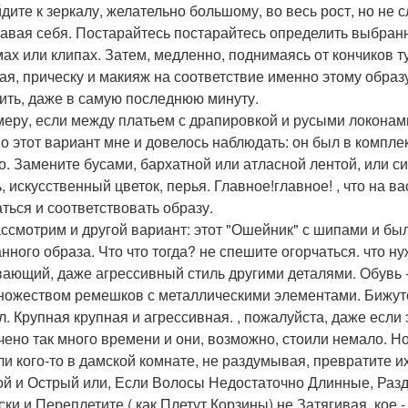
дите к зеркалу, желательно большому, во весь рост, но не 
навая себя. Постарайтесь постарайтесь определить выбранн
ах или клипах. Затем, медленно, поднимаясь от кончиков т
ая, прическу и макияж на соответствие именно этому образу.
ить, даже в самую последнюю минуту.
меру, если между платьем с драпировкой и русыми локонам
о этот вариант мне и довелось наблюдать: он был в комплек
го. Замените бусами, бархатной или атласной лентой, или 
, искусственный цветок, перья. Главное!главное! , что на 
аться и соответствовать образу.
ассмотрим и другой вариант: этот "Ошейник" с шипами и 
нного образа. Что что тогда? не спешите огорчаться. что н
ающий, даже агрессивный стиль другими деталями. Обувь -
ножеством ремешков с металлическими элементами. Бижутер
л. Крупная крупная и агрессивная. , пожалуйста, даже если
чено так много времени и они, возможно, стоили немало. Но,
ли кого-то в дамской комнате, не раздумывая, превратите и
й и Острый или, Если Волосы Недостаточно Длинные, Раз
ски и Переплетите ( как Плетут Корзины) не Затягивая, кое 