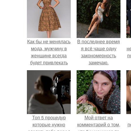
Как бы не менялась
В последнее время
мода, мужчину в
я всё чаще одну
н
женщине всегда
закономерность
п
будет привлекать
замечаю.
ее женственность и
подчеркнутое
отличие от мужчин.
Топ 5 процедур
Мой ответ на
которые нужно
комментарий о том,
п