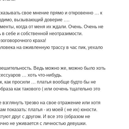
ысказывать свое мнение прямо и откровенно … к
видимо, вызывающий доверие ….
нты, когда от меня их ждали. Очень. Очень не
ь в себе и собственной неотразимости.
зоговорочного краха!
ловека на оживленную трассу в час пик, уехало
ерешительность. Ведь можно же, можно было хоть
сессуаров … хоть что-нибудь.
ак, как просили … платья вообще будто бы не
браза как такового ( или оочень тщательно это
е взглянуть трезво на свое отражение или хотя
 показать: платья - из моей ( не их) юности.
уют друг с другом. И все это (образом не
точно не уживается с личностью девушки.