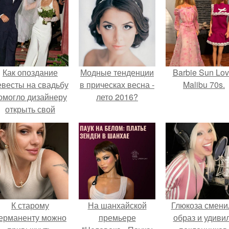
Как опоздание
Модные тенденции
Barbie Sun Lov
евесты на свадьбу
в прическах весна -
Malibu 70s.
омогло дизайнеру
лето 2016?
открыть свой
бренд.
К старому
На шанхайской
Глюкоза смени
ерманенту можно
премьере
образ и удиви