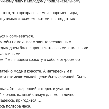
тичному лицу и молодому привлекательному
на того, что прекрасные мои современницы,
ощутимыми возможностями, выглядят так
ться и сомневаться.
, чтобы помочь всем заинтересованным,
каждым днем более привлекательными, стильными
частливыми!
: " мы найдем красоту в себе и откроем ее
татей о моде и красоте. А интересным и
ути к замечательной цели: быть красивой! Быть
ачайте. искренний интерес и участие -
 и очень важный стимул для меня лично.
 Надеюсь, пригодится ….
ось полтора часа.