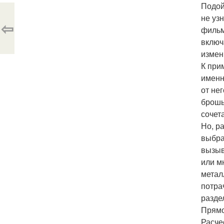
Подой
не уз
⇦
фильм
включ
измен
К при
именн
от не
брошь
сочет
Но, р
выбра
вызыв
или м
метал
потра
разде
Прямо
Расче