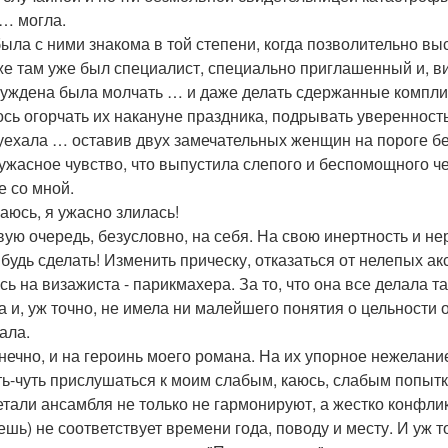
 … могла.
была с ними знакома в той степени, когда позволительно в
же там уже был специалист, специально приглашенный и, 
уждена была молчать … и даже делать сдержанные комплиме
ось огорчать их накануне праздника, подрывать уверенност
 уехала … оставив двух замечательных женщин на пороге бе
 ужасное чувство, что выпустила слепого и беспомощного че
е со мной.
аюсь, я ужасно злилась!
вую очередь, безусловно, на себя. На свою инертность и н
ибудь сделать! Изменить прическу, отказаться от нелепых ак
сь на визажиста - парикмахера. За то, что она все делала т
а и, уж точно, не имела ни малейшего понятия о цельности о
ала.
онечно, и на героинь моего романа. На их упорное нежелани
ть-чуть прислушаться к моим слабым, каюсь, слабым попыткам
етали ансамбля не только не гармонируют, а жестко конфликт
ешь) не соответствует времени года, поводу и месту. И уж 