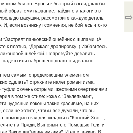
слишком близко. Бросьте быстрый взгляд, как бы
ый образ. ему название, найдите аналогию в
⇨
уфель до макушки, рассмотрите каждую деталь,
 И, если возникнут сомнения, не бойтесь что-то
и "Застрял" панковский ошейник с шипами. (А
те к платью, "Держал" драпировку. ) Избавьтесь
силиконовой шлейкой. Попробуйте добавить
вас надето или наброшено должно идеально
был тем самым, определяющим элементом
ужно сделать? стряхните налет романтизма.
 туфли с очень острыми, жесткими очертаниями
ия в том же стиле: кожа с "Заклепками",
 эти чудесные локоны такие красивые, на них
 если не хотите, чтобы все думали, что вы
х с помощью геля для укладки в "Конский Хвост,
делите на Пряди, Выпрямите с Помощью Геля и
- где Закрепив"невидимками". И еще, важно. В