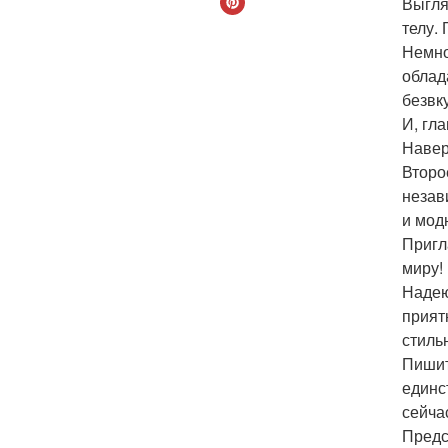
Выгля
телу. 
Немно
облад
безвк
И, гла
Навер
Второ
незав
и мод
Пригл
миру!
Надею
прият
стиль
Пишит
единс
сейча
Предс