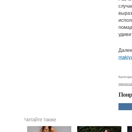
случа
выраз
испол
помад
удиви
Далее
makiya
Категори
прическ
Понр
Читайте также