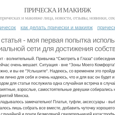
ПРИЧЕСКА И МАКИЯЖ
прическах и макияже лица, новости, отзывы, новинки, сек
ичесок
как делать прически и макияж
причес
 статья - моя первая попытка испол
иальной сети для достижения собст
т - волнительный. Привычка "Смотреть в Глаза" собеседник
сейчас очень мешает. Ситуация - вне "Зоны Моего Комфорта
жно, и вы ее "Услышите". Надеюсь, со временем это пройде
м лично для себя и очень надеюсь, что и для вас он будет
одом для статьи послужила одна случайная встреча в случ
риятные, взрослые, самостоятельные девушки собирались н
риятий Минска.
кладывалось замечательно! Платья, туфли, аксессуары - в
алось лишь собрать все вместе, добавить чуточку хорошего 
 случайной и почти безмолвной свидетельницей катастрофы