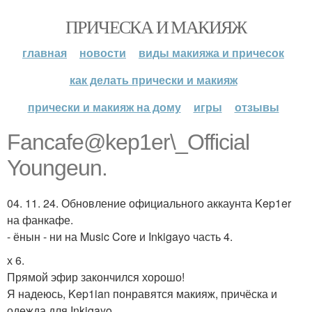
ПРИЧЕСКА И МАКИЯЖ
главная
новости
виды макияжа и причесок
как делать прически и макияж
прически и макияж на дому
игры
отзывы
Fancafe@kep1er\_Official
Youngeun.
04. 11. 24. Обновление официального аккаунта Kep1er
на фанкафе.
- ёнын - ни на Music Core и Inkigayo часть 4.
х 6.
Прямой эфир закончился хорошо!
Я надеюсь, Kep1ian понравятся макияж, причёска и
одежда для Inkigayo.