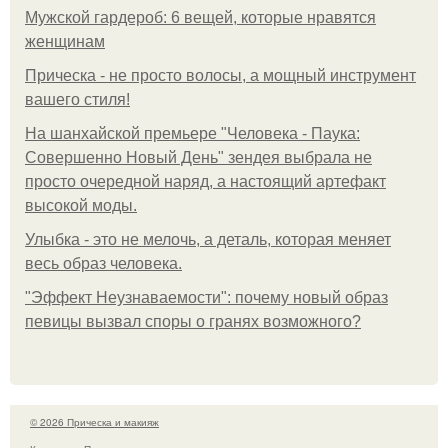
Мужской гардероб: 6 вещей, которые нравятся
женщинам
Прическа - не просто волосы, а мощный инструмент
вашего стиля!
На шанхайской премьере "Человека - Паука:
Совершенно Новый День" зендея выбрала не
просто очередной наряд, а настоящий артефакт
высокой моды.
Улыбка - это не мелочь, а деталь, которая меняет
весь образ человека.
"Эффект Неузнаваемости": почему новый образ
певицы вызвал споры о гранях возможного?
© 2026 Прическа и макияж