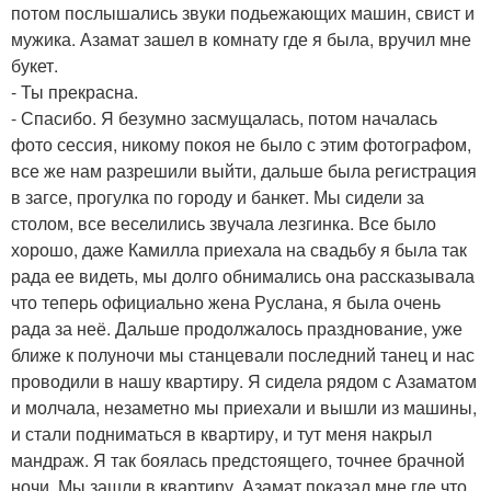
потом послышались звуки подьежающих машин, свист и
мужика. Азамат зашел в комнату где я была, вручил мне
букет.
- Ты прекрасна.
- Спасибо. Я безумно засмущалась, потом началась
фото сессия, никому покоя не было с этим фотографом,
все же нам разрешили выйти, дальше была регистрация
в загсе, прогулка по городу и банкет. Мы сидели за
столом, все веселились звучала лезгинка. Все было
хорошо, даже Камилла приехала на свадьбу я была так
рада ее видеть, мы долго обнимались она рассказывала
что теперь официально жена Руслана, я была очень
рада за неё. Дальше продолжалось празднование, уже
ближе к полуночи мы станцевали последний танец и нас
проводили в нашу квартиру. Я сидела рядом с Азаматом
и молчала, незаметно мы приехали и вышли из машины,
и стали подниматься в квартиру, и тут меня накрыл
мандраж. Я так боялась предстоящего, точнее брачной
ночи. Мы зашли в квартиру, Азамат показал мне где что,