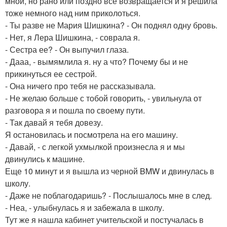
мной, но рано или поздно все возвращается и я решила
тоже немного над ним приколоться.
- Ты разве не Мария Шишкина? - Он поднял одну бровь.
- Нет, я Лера Шишкина, - соврала я.
- Сестра ее? - Он выпучил глаза.
- Дааа, - вымямлила я. ну а что? Почему бы и не
прикинуться ее сестрой.
- Она ничего про тебя не рассказывала.
- Не желаю больше с тобой говорить, - увильнула от
разговора я и пошла по своему пути.
- Так давай я тебя довезу.
Я остановилась и посмотрела на его машину.
- Давай, - с легкой ухмылкой произнесла я и мы
двинулись к машине.
Еще 10 минут и я вышла из черной BMW и двинулась в
школу.
- Даже не поблагодаришь? - Послышалось мне в след.
- Неа, - улыбнулась я и забежала в школу.
Тут же я нашла кабинет учительской и постучалась в