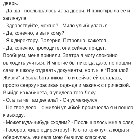
дверь.
- Да, да - послышалось из-за двери. Я приоткрыла ее и
заглянула.
- Здравствуйте, можно? - Мило улыбнулась я.
- Да, конечно, а вы к кому?
- Я к директору. Валерия. Петровна, кажется.
- Да, конечно, проходите, она сейчас придет.
Вообщем, меня приняли. Завтра я могу спокойно
выходить учиться. И многие бы никогда даже не пошли
сами в школу отдавать документы, но т. к. в "Прошлой
Жизни" я была ботаником, то и сейчас ей осталась,
просто сверху красивая одежда и макияж с прической.
Выйдя из кабинета, я увидела того Леху.
- О, а ты че там делала? - Он усмехнулся.
- Не твое дело, - с милой улыбкой произнесла я и пошла
к выходу.
- Может куда-нибудь сходим? - Послышалось мне в след.
- Говоров, живо к директору! - Кто-то крикнул, а когда я
обернулась, увидела мою бывшую классную.