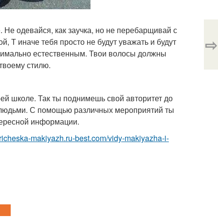
Не одевайся, как заучка, но не перебарщивай с
⇨
, Т иначе тебя просто не будут уважать и будут
ксимально естественным. Твои волосы должны
твоему стилю.
оей школе. Так ты поднимешь свой авторитет до
 людьми. С помощью различных мероприятий ты
тересной информации.
/pricheska-makiyazh.ru-best.com/vidy-makiyazha-i-