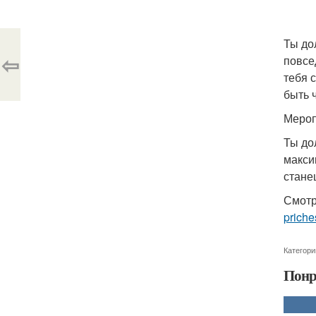
Ты до
⇦
повсе
тебя 
быть 
Мероп
Ты до
макси
стане
Смотр
priche
Категори
Понр