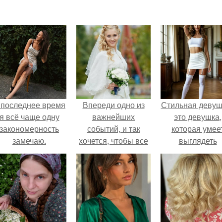
 последнее время
Впереди одно из
Стильная девуш
я всё чаще одну
важнейших
это девушка,
закономерность
событий, и так
которая умее
замечаю.
хочется, чтобы все
выглядеть
было идеально?
привлекательн
элегантно в лю
ситуации.