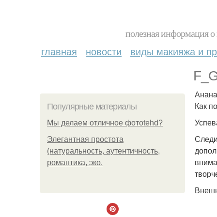
полезная информация о 
главная
новости
виды макияжа и пр
F_G
Анана
Как п
Популярные материалы
Успев
Мы делаем отличное фотоtehd?
Следи
Элегантная простота
допол
(натуральность, аутентичность,
внима
романтика, эко.
творч
Внешн