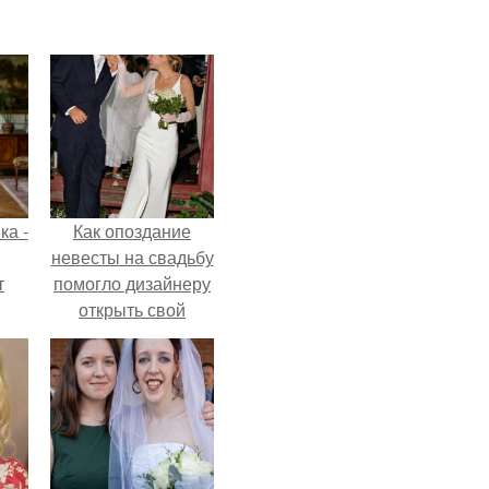
ка -
Как опоздание
невесты на свадьбу
т
помогло дизайнеру
открыть свой
о и
бренд.
бои