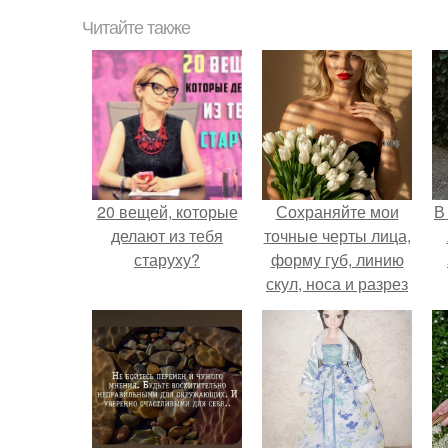
Читайте также
20 вещей, которые
Сохраняйте мои
В
делают из тебя
точные черты лица,
старуху?
форму губ, линию
скул, носа и разрез
глаз.