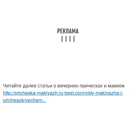
Читайте далее статьи о вечерних прическах и макияж
http://pricheska-makiyazh.ru-best.com/vidy-makiyazha-i-
prichesok/vechern...