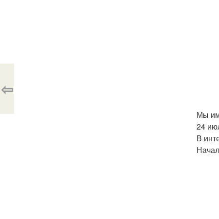
⇦
Мы им
24 ию
В инт
Начало