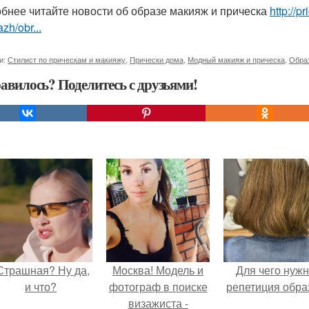
бнее читайте новости об образе макияж и прическа
http://p
zh/obr...
и:
Стилист по прическам и макияжу
,
Прически дома
,
Модный макияж и прическа
,
Образ
авилось? Поделитесь с друзьями!
Страшная? Ну да,
Москва! Модель и
Для чего нуж
и что?
фотограф в поиске
репетиция обра
визажиста -