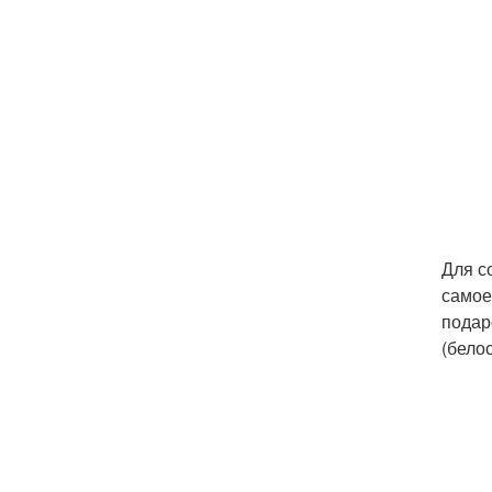
Для с
самое
подар
(бело