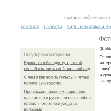
полезная информация о 
главная
новости
виды макияжа и пр
Фот
(Шебб
Популярные материалы
Основ
интер
Брюнетка в блондинку: простой
- шик
способ изменить свой внешний вид
издел
С чем и как носить гольфы и гетры:
сказк
полное руководство
Профессиональное мелирование
на светлые и русые волосы: подбор
правильного тона и ухода за
волосами