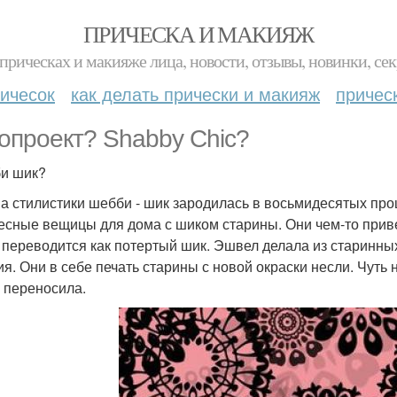
ПРИЧЕСКА И МАКИЯЖ
прическах и макияже лица, новости, отзывы, новинки, сек
ичесок
как делать прически и макияж
причес
опроект? Shabby Chic?
и шик?
а стилистики шебби - шик зародилась в восьмидесятых про
есные вещицы для дома с шиком старины. Они чем-то прив
" переводится как потертый шик. Эшвел делала из старинн
ия. Они в себе печать старины с новой окраски несли. Чуть
у переносила.