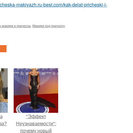
richeska-makiyazh.ru-best.com/kak-delat-pricheski-i-
 макияж и прическа
,
Макияж под прическу
на
"Эффект
за?
Неузнаваемости":
почему новый