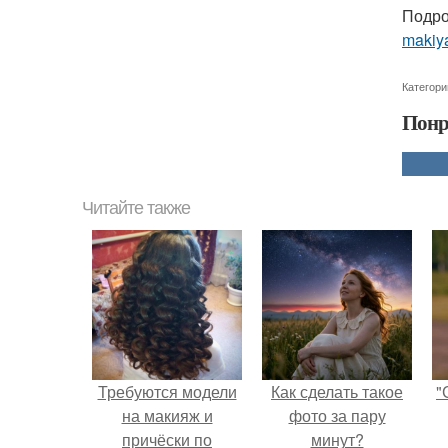
Подро
makiya
Категори
Понр
Читайте также
Требуются модели
Как сделать такое
"
на макияж и
фото за пару
причёски по
минут?