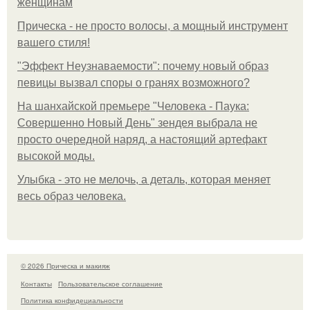
женщинам
Прическа - не просто волосы, а мощный инструмент
вашего стиля!
"Эффект Неузнаваемости": почему новый образ
певицы вызвал споры о гранях возможного?
На шанхайской премьере "Человека - Паука:
Совершенно Новый День" зендея выбрала не
просто очередной наряд, а настоящий артефакт
высокой моды.
Улыбка - это не мелочь, а деталь, которая меняет
весь образ человека.
© 2026 Прическа и макияж
Контакты
Пользовательское соглашение
Политика конфидециальности