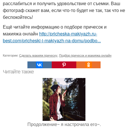
расслабиться и получить удовольствие от съемки. Ваш
фотограф скажет вам, если что-то будет не так, так что не
беспокойтесь!
Ещё читайте информацию о подборе причесок и
макияжа онлайн
http://pricheska-makiyazh.ru-
best.com/pricheski-i-makiyazh-na-domu/podbo...
Категории:
Сделать макияж прическу
,
Подбор причесок и макияжа онлайн
Читайте также
Продолжение~ я настрочила его~.