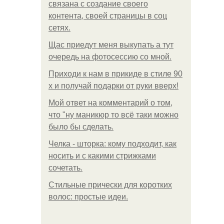
связана с создание своего
контента, своей страницы в соц
сетях.
Щас приедут меня выкупать а тут
очередь на фотосессию со мной.
Приходи к нам в прикиде в стиле 90
х и получай подарки от руки вверх!
Мой ответ на комментарий о том,
что "ну маникюр то всё таки можно
было бы сделать.
Челка - шторка: кому подходит, как
носить и с какими стрижками
сочетать.
Стильные прически для коротких
волос: простые идеи.