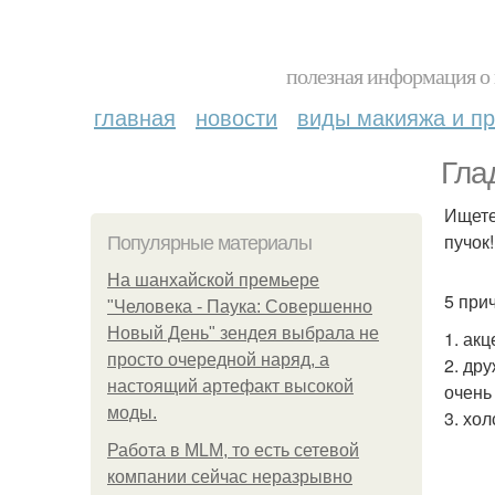
полезная информация о 
главная
новости
виды макияжа и пр
Гла
Ищете
пучок!
Популярные материалы
На шанхайской премьере
5 прич
"Человека - Паука: Совершенно
Новый День" зендея выбрала не
1. ак
просто очередной наряд, а
2. др
настоящий артефакт высокой
очень
моды.
3. хо
Работа в MLM, то есть сетевой
компании сейчас неразрывно