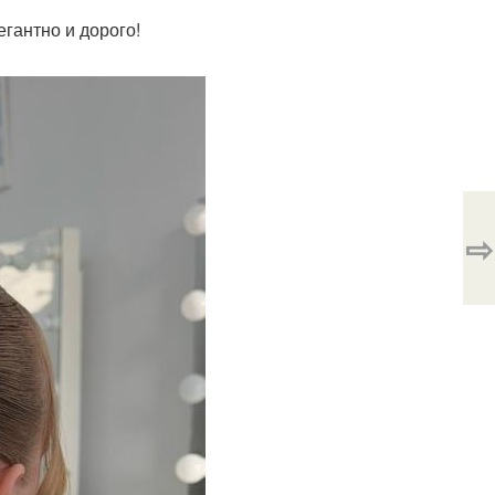
егантно и дорого!
⇨