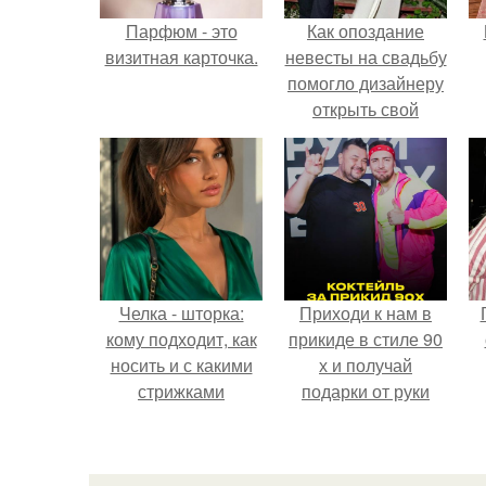
Парфюм - это
Как опоздание
визитная карточка.
невесты на свадьбу
помогло дизайнеру
открыть свой
бренд.
Челка - шторка:
Приходи к нам в
кому подходит, как
прикиде в стиле 90
носить и с какими
х и получай
стрижками
подарки от руки
сочетать.
вверх!