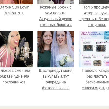
Barbie Sun Lovin
Кожаные брюки с
Топ 5 процед
Malibu 70s.
чем носить.
которые нужн
Актуальный декор
сделать тебе пе
кожаных брюк и с
отпуском.
чем их одеть
Глюкоза сменила
Щас приедут меня
Надоело кажд
образ и удивила
выкупать а тут
раз листать
поклонников.
очередь на
бесконечные
фотосессию со
списки одежды
мной.
заново собира
любимый лук 
кусочкам?