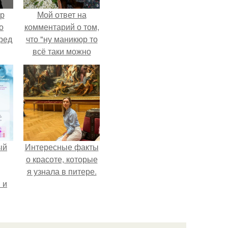
ур
Мой ответ на
о
комментарий о том,
ред
что "ну маникюр то
всё таки можно
было бы сделать.
ый
Интересные факты
о красоте, которые
я узнала в питере.
 и
ть
по