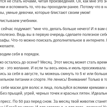
тся не спать ночами, читая произведения. Ох, как мне это 
ики и вспомнить то, что вы проходили ранее. Потому что в 
 вы, умные девочки, которые блистают своим умом!
олистываем учебники.
о сейчас подумает: "мне что, делать больше нечего! И я вам
 полезно. Ведь вы в первую очередь сделаете полезное себе
рафы. Что-то можно поискать дополнительное в интернете. 
 желаете.
иводим себя в порядок.
ко осталось до осени? Месяц. Этот месяц может стать вре
ое - это желание. И если ты весь июнь и июль просиживала 
сь за себя в августе, ты можешь скинуть то 5 кг или больше 
вильном питании и спорте. Не ленись! Внимание! Только в т
 себе маски для волос и лица, пользуйся всякими кремами
 Без прыщей, угрей, черных точек и красных пятен. Идеальн
 пресс. По 50 раз перед сном. За месяц твой животик стане
шь! Бегай по утрам. И для здоровья, и для тела - полезно! 