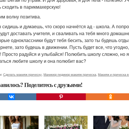
ь сходить в парикмахерскую!
вим волну позитива.
ы сидишь и думаешь, что скоро начнётся ад - школа. А попро
будут доставать учителя, и сваливать на тебя много домашн
орые одноклассники будут тебя бесить, зато ты будешь отды
ернете, зато будешь в движении. Пусть будет все, что угодн
о! Просто радуйся и улыбайся! Полюбить школу сложно, но я 
аться любите школу и она полюбит вас?
и:
Сделать макияж прическу
,
Маникюр педикюр макияж прическа
,
Макияж и прическа в
авилось? Поделитесь с друзьями!