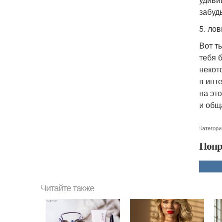
забуд
5. ло
Вот т
тебя 
некот
в инт
на эт
и общ
Категори
Понр
Читайте также