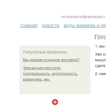
полезная информация о 
главная
новости
виды макияжа и пр
Гот
1. мы
Популярные материалы
Уже с
канцт
Мы делаем отличное фотоtehd?
сделат
Элегантная простота
2. на
(натуральность, аутентичность,
романтика, эко.