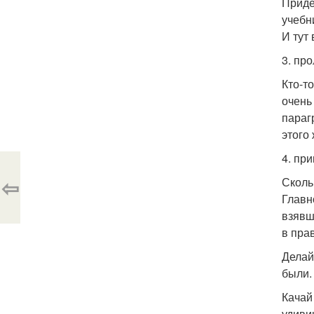
Приде
учебн
И тут
3. пр
Кто-т
очень
параг
этого
4. пр
⇦
Сколь
Главн
взявши
в пра
Делай
были.
Качай
удиви