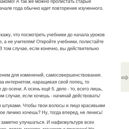
знакомо! А так же можно пролистать старые
начале года обычно идет повторение изученного.
 скажу, что посмотреть учебники до начала уроков
, а не учителям! Откройте учебники, полистайте
В том случае, если конечно, вы действительно
⇨
менем для изменений, самосовершенствования.
за интернетом, наращивая свой попец, то
до осени. А осень ещё 5. дело - то, всего лишь,
ом случае, если хочешь - начинай действовать!
 и штуками. Чтобы твои волосы и лицо красивыми
ое личико хочешь? Ну, тогда вперед, не ленись!
т заметно улучшаться. И нафизкультуре всех
Учись делать макияж, маникюр и прически! Не