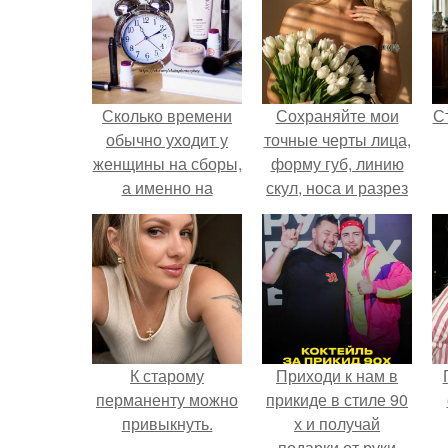
Сколько времени
Сохраняйте мои
С
обычно уходит у
точные черты лица,
женщины на сборы,
форму губ, линию
а именно на
скул, носа и разрез
макияж, причёску,
глаз.
подбор одежды?
э
К старому
Приходи к нам в
перманенту можно
прикиде в стиле 90
привыкнуть.
х и получай
подарки от руки