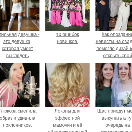
тильная девушка -
10 ошибок
Как опоздани
это девушка,
новичков.
невесты на сва
которая умеет
помогло дизайн
выглядеть
открыть свой
привлекательно и
бренд.
легантно в любои
ситуации.
Глюкоза сменила
Локоны для
Щас приедут м
образ и удивила
эффектной
выкупать а ту
поклонников.
мамочки и её
очередь на
обворожительной
фотосессию с