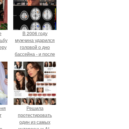
е
В 2006 году
дьбу
мужчина ударился
еру
головой о дно
бассейна - и после
этого его жизнь
изменилась самым
странным образом.
еня
Решила
т
протестировать
один из самых
о
интересных AI -