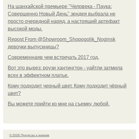
На шанхайской премьере "Человека - Паука:
Совершенно Новый День" зендея выбрала не
просто очередной наряд, а настоящий артефакт
высокой моды.
Repost From @Showroom_Shopogolik_Noginsk
девочки выпускницы?
Современнаяв чем встречать 2017 год.
Вот это вырез: роузи хантингтон - уайтли затмила
всех в эффектном платьe.
Кому подходит черный цвет. Кому подходит чёрный
цвет?
Вы можете прийти ко мне на съемку, любой.
© 2026 Прическа и макияж