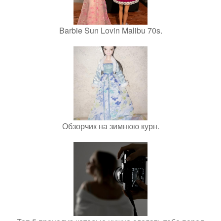
Barbie Sun Lovin Malibu 70s.
Обзорчик на зимнюю курн.