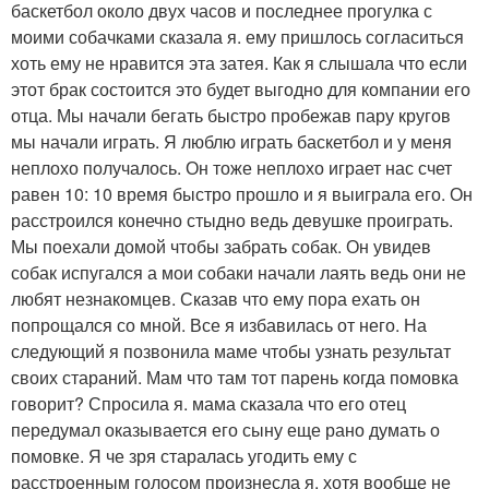
баскетбол около двух часов и последнее прогулка с
моими собачками сказала я. ему пришлось согласиться
хоть ему не нравится эта затея. Как я слышала что если
этот брак состоится это будет выгодно для компании его
отца. Мы начали бегать быстро пробежав пару кругов
мы начали играть. Я люблю играть баскетбол и у меня
неплохо получалось. Он тоже неплохо играет нас счет
равен 10: 10 время быстро прошло и я выиграла его. Он
расстроился конечно стыдно ведь девушке проиграть.
Мы поехали домой чтобы забрать собак. Он увидев
собак испугался а мои собаки начали лаять ведь они не
любят незнакомцев. Сказав что ему пора ехать он
попрощался со мной. Все я избавилась от него. На
следующий я позвонила маме чтобы узнать результат
своих стараний. Мам что там тот парень когда помовка
говорит? Спросила я. мама сказала что его отец
передумал оказывается его сыну еще рано думать о
помовке. Я че зря старалась угодить ему с
расстроенным голосом произнесла я. хотя вообще не