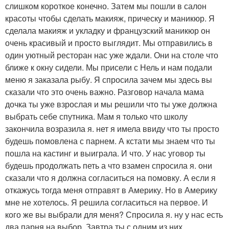
слишком короткое конечно. Затем мы пошли в салон
красоты чтобы сделать макияж, прическу и маникюр. Я
сделала макияж и укладку и французский маникюр он
очень красивый и просто выглядит. Мы отправились в
один уютный ресторан нас уже ждали. Они на столе что
ближе к окну сидели. Мы присели с Нель и нам подали
меню я заказала рыбу. Я спросила зачем мы здесь вы
сказали что это очень важно. Разговор начала мама
дочка ты уже взрослая и мы решили что ты уже должна
выбрать себе спутника. Мам я только что школу
закончила возразила я. нет я имела ввиду что ты просто
будешь помовлена с парнем. А кстати мы знаем что ты
пошла на кастинг и выиграла. И что. У нас уговор ты
будешь продолжать петь а что взамен спросила я. они
сказали что я должна согласиться на помовку. А если я
откажусь тогда меня отправят в Америку. Но в Америку
мне не хотелось. Я решила согласиться на первое. И
кого же вы выбрали для меня? Спросила я. ну у нас есть
два парня на выбор. Завтра ты с одним из них