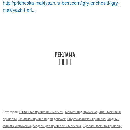
http://pricheska-makiyazh.ru-best.com/igry-pricheski/igry-
makiyazh-i-pri...
Категории:
Стильные прически и макияж
,
Макияж под прическу
,
Игры макияж и
прически
,
Макияж и прически для девочек
,
Образ макияж и прическа
,
Модный
макияж и прическа
,
Модели для причесок и макияжа
,
Сделать макияж прическу