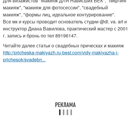
Для визажистов "Макияж ДЛЯ Нависших ВЕК", "лифтинг
макияж", "макияж для фотосессии", "свадебный
макияж", "формы лиц, идеальное контурирование".
Все мк и курсы проводит основатель студии @di. va. art и
инструктор Диана Вавилова, практический мастер с 2001
г. запись и бронь по тел 89196147.
Читайте далее статьи о свадебных прическах и макияж
http://pricheska-makiyazh.ru-best.com/vidy-makiyazha-i-
prichesok/svadebn...