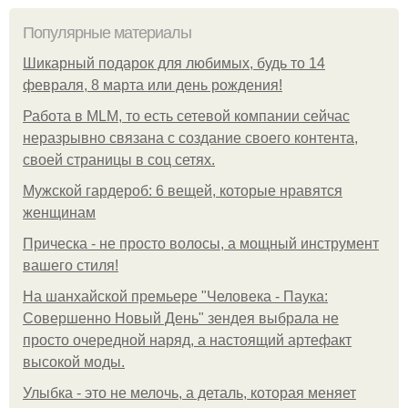
Популярные материалы
Шикарный подарок для любимых, будь то 14
февраля, 8 марта или день рождения!
Работа в MLM, то есть сетевой компании сейчас
неразрывно связана с создание своего контента,
своей страницы в соц сетях.
Мужской гардероб: 6 вещей, которые нравятся
женщинам
Прическа - не просто волосы, а мощный инструмент
вашего стиля!
На шанхайской премьере "Человека - Паука:
Совершенно Новый День" зендея выбрала не
просто очередной наряд, а настоящий артефакт
высокой моды.
Улыбка - это не мелочь, а деталь, которая меняет