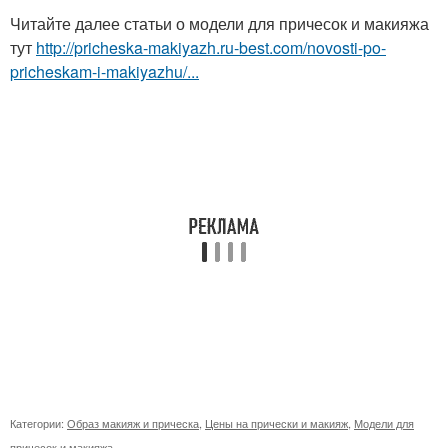
Читайте далее статьи о модели для причесок и макияжа
тут
http://pricheska-makiyazh.ru-best.com/novosti-po-
pricheskam-i-makiyazhu/...
Категории:
Образ макияж и прическа
,
Цены на прически и макияж
,
Модели для
причесок и макияжа