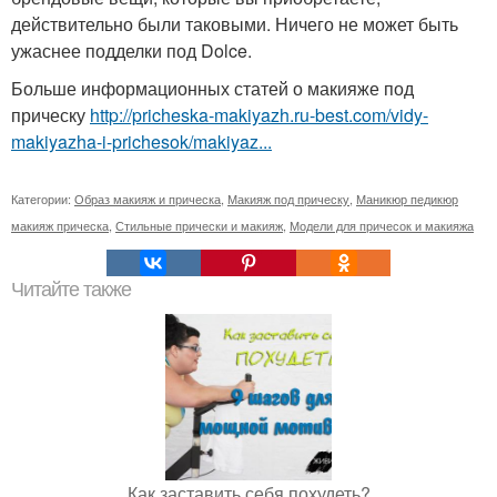
действительно были таковыми. Ничего не может быть
ужаснее подделки под Dolce.
Больше информационных статей о макияже под
прическу
http://pricheska-makiyazh.ru-best.com/vidy-
makiyazha-i-prichesok/makiyaz...
Категории:
Образ макияж и прическа
,
Макияж под прическу
,
Маникюр педикюр
макияж прическа
,
Стильные прически и макияж
,
Модели для причесок и макияжа
Читайте также
Как заставить себя похудеть?