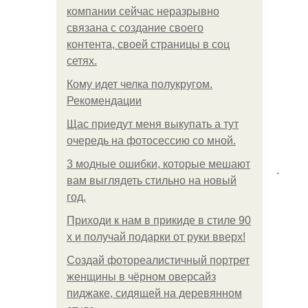
компании сейчас неразрывно
связана с создание своего
контента, своей страницы в соц
сетях.
Кому идет челка полукругом.
Рекомендации
Щас приедут меня выкупать а тут
очередь на фотосессию со мной.
3 модные ошибки, которые мешают
.
вам выглядеть стильно на новый
год.
Приходи к нам в прикиде в стиле 90
х и получай подарки от руки вверх!
Создай фотореалистичный портрет
женщины в чёрном оверсайз
пиджаке, сидящей на деревянном