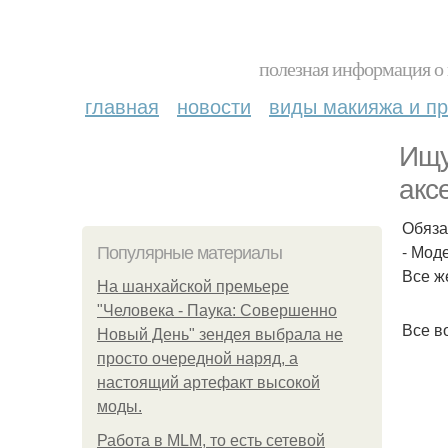
полезная информация о 
главная
новости
виды макияжа и пр
Ищу
акс
Обяза
- Мод
Популярные материалы
Все ж
На шанхайской премьере
"Человека - Паука: Совершенно
Все в
Новый День" зендея выбрала не
просто очередной наряд, а
настоящий артефакт высокой
моды.
Работа в MLM, то есть сетевой