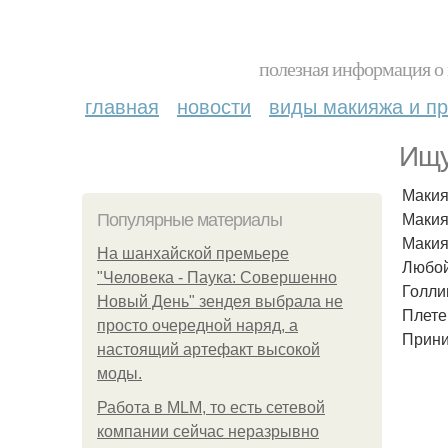
полезная информация о 
главная
новости
виды макияжа и пр
Ищу
Макия
Макия
Популярные материалы
Макия
На шанхайской премьере
Любой
"Человека - Паука: Совершенно
Голли
Новый День" зендея выбрала не
Плете
просто очередной наряд, а
Прини
настоящий артефакт высокой
моды.
Работа в MLM, то есть сетевой
компании сейчас неразрывно