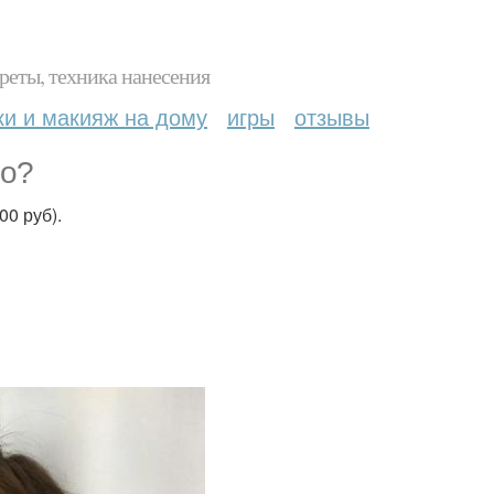
реты, техника нанесения
ки и макияж на дому
игры
отзывы
ио?
00 руб).