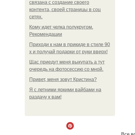
связана с создание своего
контента, своей страницы в соц
сетях.
Кому идет челка полукругом.
Рекомендации
Приходи к нам в прикиде в стиле 90
х и получай подарки от руки вверх!
Щас приедут меня выкупать а тут
очередь на фотосессию со мной.
Привет, меня зовут Кристина?
Я с летними яркими вайбами на
раздачу к вам!
Все в