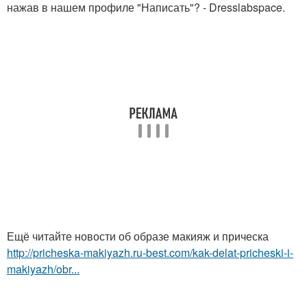
нажав в нашем профиле "Написать"? - Dresslabspace.
Ещё читайте новости об образе макияж и прическа
http://pricheska-makiyazh.ru-best.com/kak-delat-pricheski-i-
makiyazh/obr...