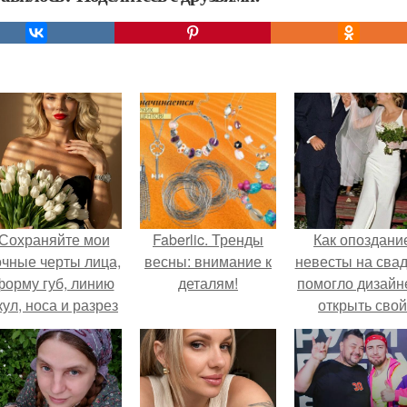
Сохраняйте мои
Faberlic. Тренды
Как опоздани
очные черты лица,
весны: внимание к
невесты на сва
форму губ, линию
деталям!
помогло дизайн
кул, носа и разрез
открыть свой
глаз.
бренд.