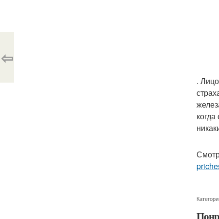
⇦
. Лиц
страх
желез
когда
никаки
Смотр
priche
Категори
Понр