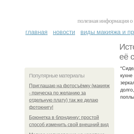
полезная информация о 
главная
новости
виды макияжа и пр
Ист
её 
"Сиде
кухне
Популярные материалы
зерка
Приглашаю на фотосъёмку (макияж
долго,
- прическа по желанию за
попл
отдельную плату) так же делаю
фотокнигу!
Брюнетка в блондинку: простой
способ изменить свой внешний вид