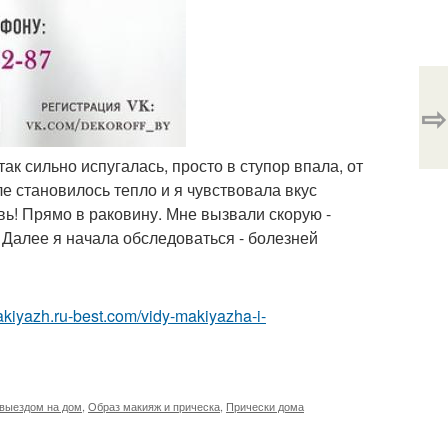
⇨
так сильно испугалась, просто в ступор впала, от
ле становилось тепло и я чувствовала вкус
овь! Прямо в раковину. Мне вызвали скорую -
. Далее я начала обследоваться - болезней
akiyazh.ru-best.com/vidy-makiyazha-i-
 выездом на дом
,
Образ макияж и прическа
,
Прически дома