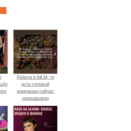
е
Работа в MLM, то
дьбу
есть сетевой
еру
компании сейчас
неразрывно
связана с создание
своего контента,
своей страницы в
соц сетях.