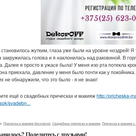
о становилось жутким, глаза уже были на уровне ноздрей! Я 
а закружилась голова и я наклонилась над раковиной. В гор
а. Далее я просто в ужасе была! У меня изо рта потекла кр
 она приехала, давление у меня было почти как у покойника
х не обнаружили, что это было - я не знаю!
ите ещё о свадебных прическах и макияж
http://pricheska-m
sok/svadebn...
и:
Прическа и макияж бесплатно
,
Свадебные прически и макияж
,
Прическа и макияж с
авилось? Поделитесь с друзьями!