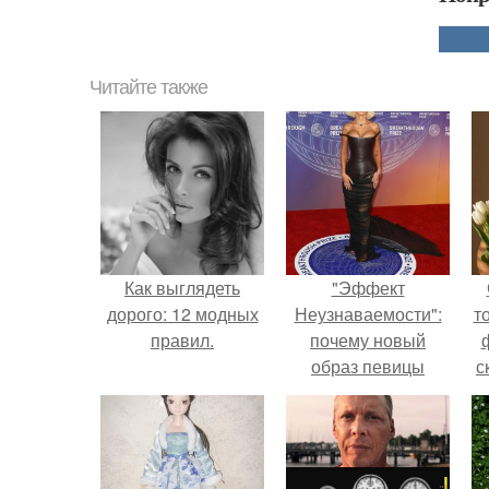
Читайте также
Как выглядеть
"Эффект
дорого: 12 модных
Неузнаваемости":
т
правил.
почему новый
образ певицы
с
вызвал споры о
гранях
возможного?