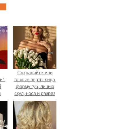
Сохраняйте мои
и":
точные черты лица,
й
форму губ, линию
ы
скул, носа и разрез
 о
глаз.