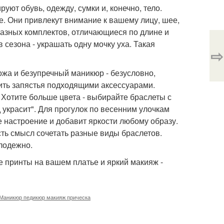
уют обувь, одежду, сумки и, конечно, тело.
е. Они привлекут внимание к вашему лицу, шее,
 разных комплектов, отличающиеся по длине и
 сезона - украшать одну мочку уха. Такая
⇨
ожа и безупречный маникюр - безусловно,
сить запястья подходящими аксессуарами.
. Хотите больше цвета - выбирайте браслеты с
украсит". Для прогулок по весенним улочкам
е настроение и добавит яркости любому образу.
сть смысл сочетать разные виды браслетов.
лодежно.
е принты на вашем платье и яркий макияж -
Маникюр педикюр макияж прическа