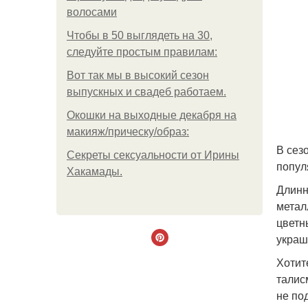
волосами
Чтобы в 50 выглядеть на 30,
следуйте простым правилам:
Вот так мы в высокий сезон
выпускных и свадеб работаем.
Окошки на выходные декабря на
макияж/прическу/образ:
В сез
Секреты сексуальности от Ирины
попул
Хакамады.
Длинн
метал
цветн
украша
Хотит
талис
не по