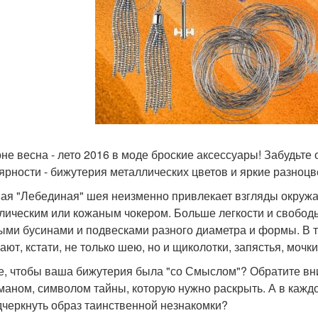
оне весна - лето 2016 в моде броские аксессуары! Забудьте
ярности - бижутерия металлических цветов и яркие разноц
ая "Лебединая" шея неизменно привлекает взгляды окружа
лическим или кожаным чокером. Больше легкости и свободы
ыми бусинами и подвесками разного диаметра и формы. В 
ют, кстати, не только шею, но и щиколотки, запястья, мочки
е, чтобы ваша бижутерия была "со Смыслом"? Обратите вни
маном, символом тайны, которую нужно раскрыть. А в кажд
дчеркнуть образ таинственной незнакомки?