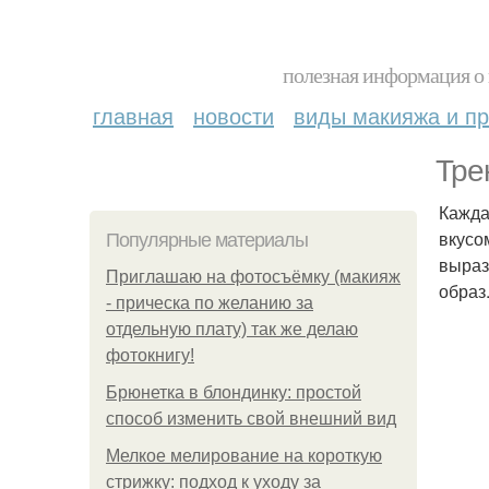
полезная информация о 
главная
новости
виды макияжа и пр
Тре
Кажда
вкусо
Популярные материалы
выраз
Приглашаю на фотосъёмку (макияж
образ
- прическа по желанию за
отдельную плату) так же делаю
фотокнигу!
Брюнетка в блондинку: простой
способ изменить свой внешний вид
Мелкое мелирование на короткую
стрижку: подход к уходу за