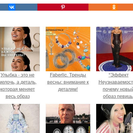
Улыбка - это не
Faberlic. Тренды
"Эффект
мелочь, а деталь,
весны: внимание к
Неузнаваемост
которая меняет
деталям!
почему новы
весь образ
образ певиц
человека.
вызвал споры
гранях
возможного?