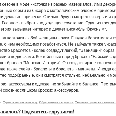
м сезоне в моде кисточки из разных материалов. Ими декорир
енные серьги из бисера с металлическим блеском примерьт
ти декольте, прическе. Стильно будут смотреться серьги из
. Главное - выбрать подходящее сочетание. Один из трендов
етрия вызывает интерес и делает ансамбль "Вкусным".
ная карточка любой женщины - руки. Гладкая бархатистая к
е, о чем необходимо позаботиться. Не забудьте также укра
ство браслетов - колец создадут легкий, "Звенящий" образ
ми и подвесками. Коктейльный наряд браслет "Райский сад 
дет браслет "Морские Истории". Он создаст яркое солнечно
нде также слейв - браслеты и браслеты - манжеты. Иногда е
тно подобранные, они смотрятся стильно, небанально и мо
рая аксессуары к одежде, не забывайте о балансе. Пестры
й союзник слишком броских аксессуаров.
и:
Сделать макияж прическу
,
Образ макияж и прическа
,
Стильные прически и макияж
,
авилось? Поделитесь с друзьями!