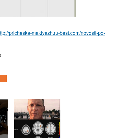
ttp://pricheska-makiyazh.ru-best.com/novosti-po-
и