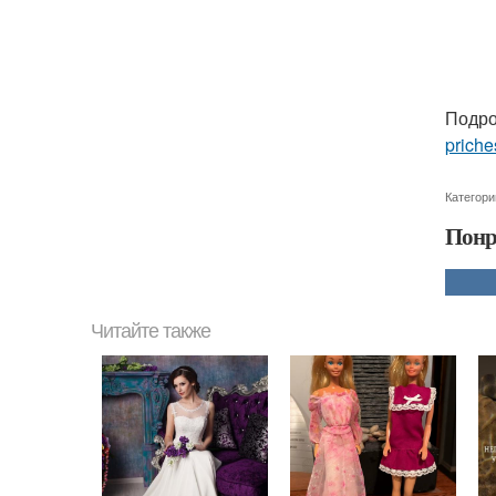
Подро
priche
Категори
Понр
Читайте также