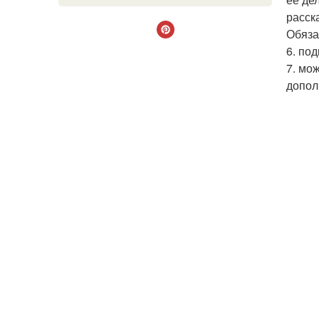
расск
Обяза
6. под
7. мо
допол