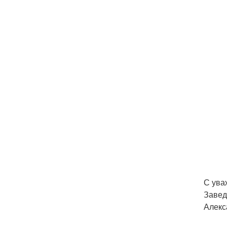
С ува
Завед
Алекс