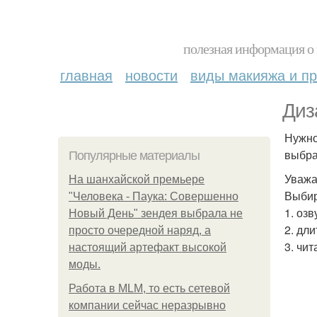
полезная информация о 
главная
новости
виды макияжа и пр
Диз
Нужно
выбра
Популярные материалы
Уважа
На шанхайской премьере
Выбир
"Человека - Паука: Совершенно
1. оз
Новый День" зендея выбрала не
2. дл
просто очередной наряд, а
3. чи
настоящий артефакт высокой
моды.
Работа в MLM, то есть сетевой
компании сейчас неразрывно