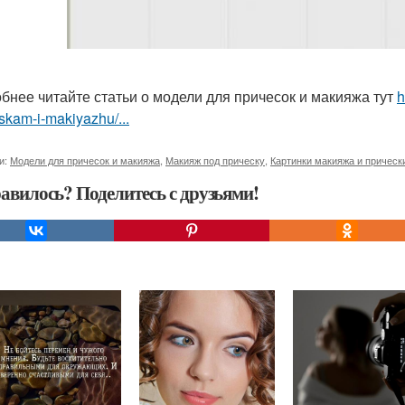
бнее читайте статьи о модели для причесок и макияжа тут
h
skam-i-makiyazhu/...
и:
Модели для причесок и макияжа
,
Макияж под прическу
,
Картинки макияжа и прическ
авилось? Поделитесь с друзьями!