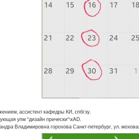
жением, ассистент кафедры КИ, спбгэу.
ующая упм "дизайн прически"\xAD.
андра Владимировна горохова Санкт-петербург, ул. моховая