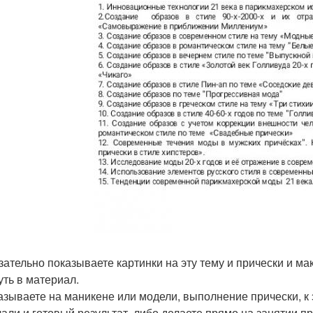
язательно показываете картинки на эту тему и прически и м
уть в материал.
казываете на маникене или модели, выполнение прически, к 
лали и готовый результат, либо делаете прямо на занятии п