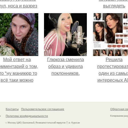
кул, носа и разрез
выглядеть
глаз.
привлекательн
элегантно в лю
ситуации.
Мой ответ на
Глюкоза сменила
Решила
омментарий о том,
образ и удивила
протестирова
то "ну маникюр то
поклонников.
один из самы
всё таки можно
интересных AI
было бы сделать.
промтов для бь
- анализа.
Контакты
Пользовательское соглашение
Обратная св
Политика конфидециальности
а
Копирование раз
г. Москва, ЦАО, Басманный, Яковоапостольский переулок 7, м. Курская