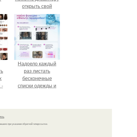
открыть свой
о и
бренд.
бои
Надоело каждый
ть
раз листать
х
бесконечные
 -
списки одежды и
юти
заново собирать
любимый лук по
кусочкам?
язь
решено при указании обратной гиперссылки.