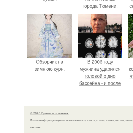
города Тюмени.
с
Обзорчик на
В 2006 году
зимнюю курн.
мужчина ударился
к
головой о дно
ч
бассейна - и после
этого его жизнь
изменилась самым
странным образом.
© 2026 Прическа и макияж
Полезная информация о прическах и макияже лица, новости, отзывы, новинки, секреты, техник
нанесения