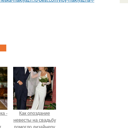
ка -
Как опоздание
невесты на свадьбу
т
помогло дизайнеру