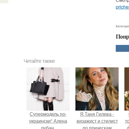
priche
Категори
Понр
Читайте также
Супермодель по-
Я Таня Гилева -
украински" Алена
визажист и стилист
т
рубан.
по прическам