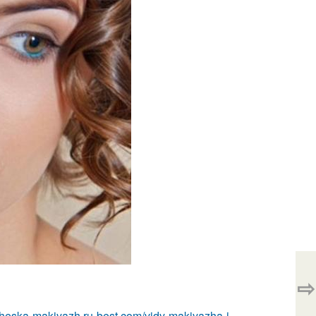
⇨
icheska-makiyazh.ru-best.com/vidy-makiyazha-i-