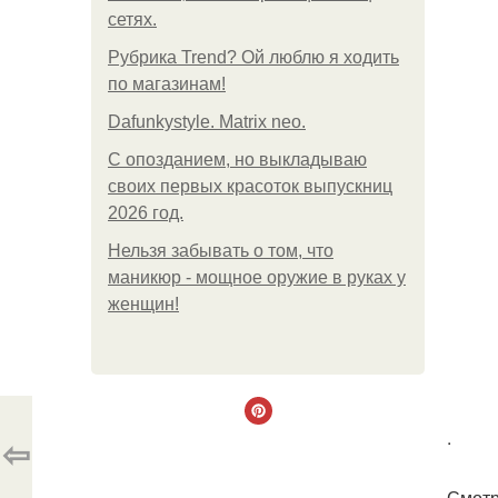
сетях.
Рубрика Trend? Ой люблю я ходить
по магазинам!
Dafunkystyle. Matrix neo.
С опозданием, но выкладываю
своих первых красоток выпускниц
2026 год.
Нельзя забывать о том, что
маникюр - мощное оружие в руках у
женщин!
.
⇦
Смотр