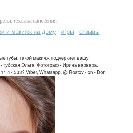
реты, техника нанесения
ки и макияж на дому
игры
отзывы
ые губы, такой макияж подчеркнет вашу
 - губская Ольга. Фотограф - Ирина варвара.
11 47 333? Viber, Whatsapp. @ Rostov - on - Don