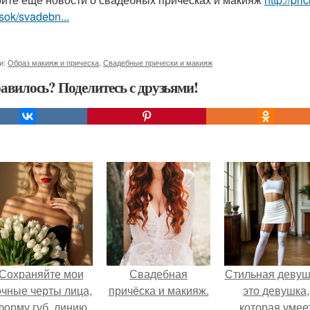
sok/svadebn...
и:
Образ макияж и прическа
,
Свадебные прически и макияж
авилось? Поделитесь с друзьями!
Сохраняйте мои
Свадебная
Стильная девуш
очные черты лица,
причёска и макияж.
это девушка,
форму губ, линию
которая умее