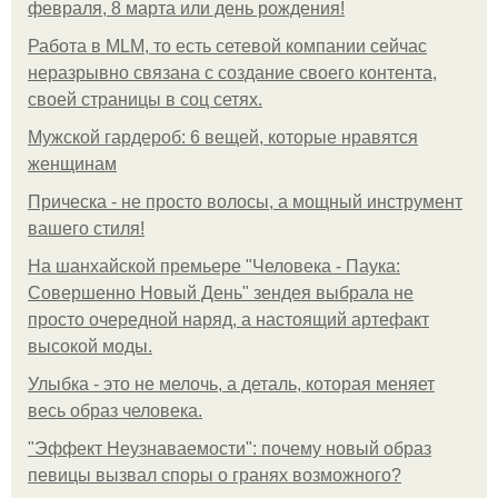
февраля, 8 марта или день рождения!
Работа в MLM, то есть сетевой компании сейчас
неразрывно связана с создание своего контента,
своей страницы в соц сетях.
Мужской гардероб: 6 вещей, которые нравятся
женщинам
Прическа - не просто волосы, а мощный инструмент
вашего стиля!
На шанхайской премьере "Человека - Паука:
Совершенно Новый День" зендея выбрала не
просто очередной наряд, а настоящий артефакт
высокой моды.
Улыбка - это не мелочь, а деталь, которая меняет
весь образ человека.
"Эффект Неузнаваемости": почему новый образ
певицы вызвал споры о гранях возможного?