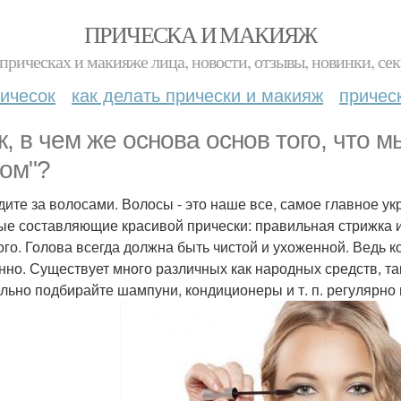
ПРИЧЕСКА И МАКИЯЖ
прическах и макияже лица, новости, отзывы, новинки, сек
ичесок
как делать прически и макияж
причес
к, в чем же основа основ того, что
ом"?
едите за волосами. Волосы - это наше все, самое главное 
ые составляющие красивой прически: правильная стрижка и
ого. Голова всегда должна быть чистой и ухоженной. Ведь ко
нно. Существует много различных как народных средств, т
льно подбирайте шампуни, кондиционеры и т. п. регулярн