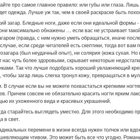
айте про самое главное правило: или губы или глаза. Лишь в
удет одежда. Лучше уж так, чем в своей раскраске быть пох
гкий загар. Бледные ноги, даже если они идеальной формы -
 они максимально обнажены … если вас не устраивает такой
агаром (правда, с ним нужно уметь обращаться, иначе посл
 случае, если среди читателей есть скептики, тогда вот ва
тозагара (был неудачный опыт), ни солярия (кожа сухая. Но
т нас чуть более здоровыми, скрывает некоторые недостатк
ками. Так что лучше подобрать хороший увлажняющий крем 
, чтобы загар лишь слегка тронул кожу, превращаться в мул
ки. В случае если вы не можете похвастаться крепкими ногтя
ев. Причем совсем не обязательно красить ногти ярким лак
ью их ухоженного вида и красивых украшений.
егда старайтесь выглядеть уместно. Для этого необходимо п
а в свет.
адикальных перемени в жизни всегда нужен толчок или вдо
шевляющим чтивом. Это может быть все что угодно. Романы