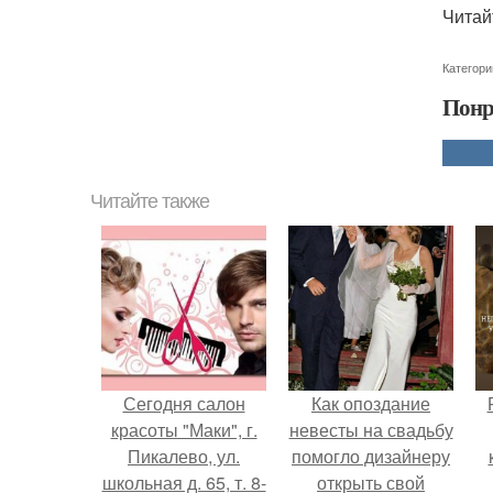
Читай
Категори
Понр
Читайте также
Сегодня салон
Как опоздание
красоты "Маки", г.
невесты на свадьбу
Пикалево, ул.
помогло дизайнеру
школьная д. 65, т. 8-
открыть свой