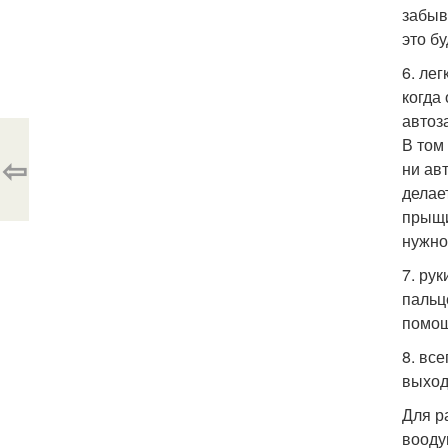
забыв
это б
6. ле
когда
автоз
В том
⇦
ни ав
делае
прыщи
нужно
7. ру
пальц
помощ
8. вс
выход
Для р
вооду