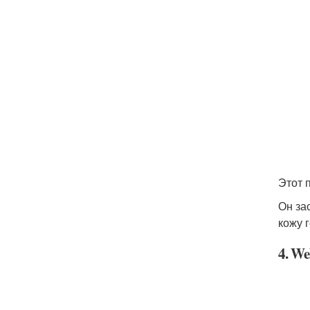
Этот 
Он за
кожу 
4. We