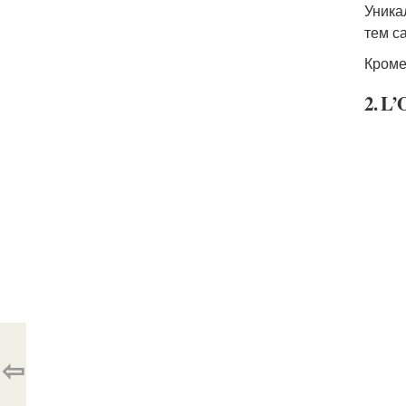
Уника
тем с
Кроме
2. L’
⇦