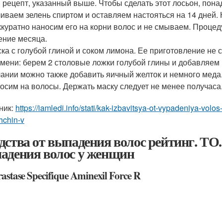
 рецепт, указанный выше. Чтобы сделать этот лосьон, понад
иваем зелень спиртом и оставляем настояться на 14 дней.
ккуратно наносим его на корни волос и не смываем. Процед
ение месяца.
ка с голубой глиной и соком лимона. Ее приготовление не с
мени: берем 2 столовые ложки голубой глины и добавляем 
ании можно также добавить яичный желток и немного меда
осим на волосы. Держать маску следует не менее получаса
ник:
https://iamledi.info/stati/kak-izbavitsya-ot-vypadeniya-volo
hchin-v
дства от выпадения волос рейтинг. ТО.
адения волос у женщин
rastase Specifique Aminexil Force R