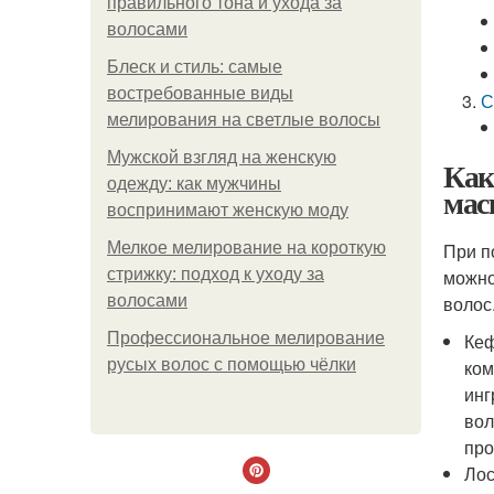
правильного тона и ухода за
волосами
Блеск и стиль: самые
востребованные виды
С
мелирования на светлые волосы
Мужской взгляд на женскую
Как
одежду: как мужчины
мас
воспринимают женскую моду
Мелкое мелирование на короткую
При п
стрижку: подход к уходу за
можно
волосами
волос
Профессиональное мелирование
Кеф
русых волос с помощью чёлки
ком
инг
вол
про
Лос