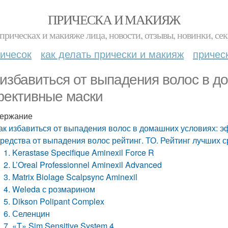
ПРИЧЕСКА И МАКИЯЖ
прическах и макияже лица, новости, отзывы, новинки, сек
ичесок
как делать прически и макияж
причес
 избавиться от выпадения волос в д
ективные маски
ержание
ак избавиться от выпадения волос в домашних условиях: 
редства от выпадения волос рейтинг. ТО. Рейтинг лучших 
1. Kerastase Specifique Aminexil Force R
2. L’Oreal Professionnel Aminexil Advanced
3. Matrix Biolage Scalpsync Aminexil
4. Weleda с розмарином
5. Dikson Polipant Complex
6. Селенцин
7. «T» Sim Sensitive System 4