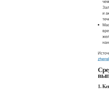
чем
Зал
и а
теч
Мас
вре
жел
нан
Источ
zhens
Сре
вып
1. Ke