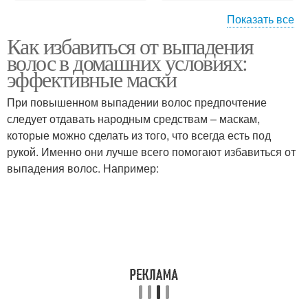
Показать все
Как избавиться от выпадения
Средства против
Средство против
волос в домашних условиях:
выпадения
выпадения
эффективные маски
При повышенном выпадении волос предпочтение
следует отдавать народным средствам – маскам,
Народные средства
Средства при алопеции
которые можно сделать из того, что всегда есть под
рукой. Именно они лучше всего помогают избавиться от
выпадения волос. Например:
Витамины при сильном
Витамины от
выпадении
выпадения
Эффективные средства
Народное средство