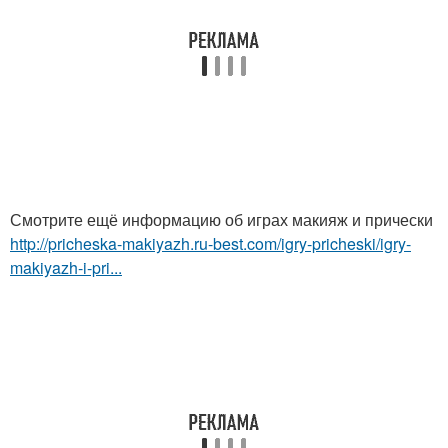
Смотрите ещё информацию об играх макияж и прически
http://pricheska-makiyazh.ru-best.com/igry-pricheski/igry-
makiyazh-i-pri...