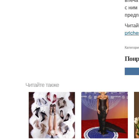
с ним
предп
Читай
priche
Категори
Понр
Читайте также