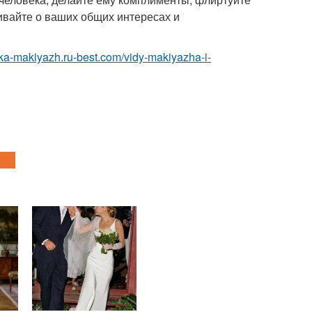
ривайте о ваших общих интересах и
eska-makiyazh.ru-best.com/vidy-makiyazha-i-