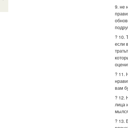
9. не
прави
обнов
подру
? 10.
если 
трать
котор
оценит
? 11.
нрави
вам б
? 12.
лица 
мылся
? 13.
впеча