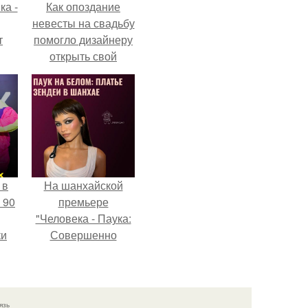
ка -
Как опоздание
невесты на свадьбу
т
помогло дизайнеру
открыть свой
о и
бренд.
бои
 в
На шанхайской
 90
премьере
"Человека - Паука:
ки
Совершенно
Новый День"
зендея выбрала не
просто очередной
наряд, а настоящий
язь