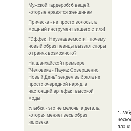
Мужской гардероб: 6 вещей,
которые нравятся женщинам
Прическа - не просто волосы, а
мощный инструмент вашего стиля!
"Эффект Неузнаваемости": почему
новый образ певицы вызвал споры
о гранях возможного?
На шанхайской премьере
"Человека - Паука: Совершенно
Новый День" зендея выбрала не
просто очередной наряд, а
настоящий артефакт высокой
моды.
Улыбка - это не мелочь, а деталь,
1. за
которая меняет весь образ
неско
человека.
плаче