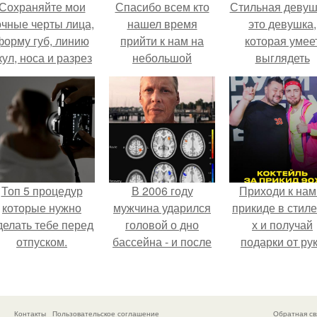
Сохраняйте мои
Спасибо всем кто
Стильная девуш
очные черты лица,
нашел время
это девушка,
форму губ, линию
прийти к нам на
которая умее
кул, носа и разрез
небольшой
выглядеть
глаз.
воркшоп.
привлекательн
элегантно в лю
ситуации.
Топ 5 процедур
В 2006 году
Приходи к нам
которые нужно
мужчина ударился
прикиде в стиле
делать тебе перед
головой о дно
х и получай
отпуском.
бассейна - и после
подарки от ру
этого его жизнь
вверх!
изменилась самым
странным образом.
Контакты
Пользовательское соглашение
Обратная св