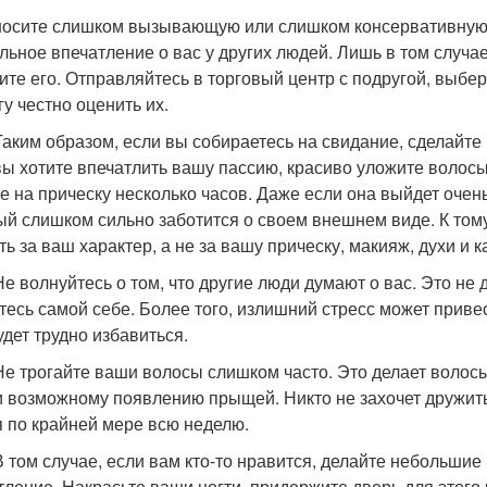
 носите слишком вызывающую или слишком консервативную о
льное впечатление о вас у других людей. Лишь в том случа
ите его. Отправляйтесь в торговый центр с подругой, выбе
гу честно оценить их.
 Таким образом, если вы собираетесь на свидание, сделайте
вы хотите впечатлить вашу пассию, красиво уложите волосы
те на прическу несколько часов. Даже если она выйдет очен
ый слишком сильно заботится о своем внешнем виде. К тому
ь за ваш характер, а не за вашу прическу, макияж, духи и к
 Не волнуйтесь о том, что другие люди думают о вас. Это не
тесь самой себе. Более того, излишний стресс может приве
удет трудно избавиться.
 Не трогайте ваши волосы слишком часто. Это делает волос
и возможному появлению прыщей. Никто не захочет дружить 
 по крайней мере всю неделю.
 В том случае, если вам кто-то нравится, делайте небольшие
тление. Накрасьте ваши ногти, придержите дверь для этого