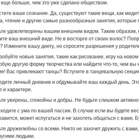
 еще больше, чем это уже сделано обществом.
истите ваше сознание. Да, существуют такие вещи, как меди
а, чтение и другие самые разнообразные занятия, которые 
дьте удовлетворены вашим внешним видом. Таким образом, е
ите ваш внешний виде. Не в восторге от своих волос? Поп
? Измените вашу диету, но спросите разрешения у родителе
пробуйте новые занятия, такие как рисование, игру на нов
юбую другую форму творчества или найдите что-то, чем вы 
ие! Вас привлекают танцы? Вступите в танцевальную секцию
ведите личный дневник и обдумывайте ваш каждый день. Эт
е и характере.
дьте уверены, спокойны и добры. Не будьте слишком активно
 сходите с ума по вашей пассии. В случае если вы будете ве
равится, может испугаться и не захотеть общаться с вами. 
дьте дружелюбны со всеми. Никто не захочет дружить с вами,
ругими людьми.