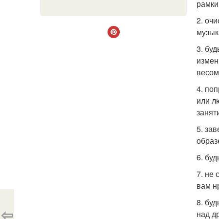
рамки
2. оч
музык
3. бу
измен
весом
4. по
или л
занят
5. за
образ
6. бу
7. не
вам н
8. бу
⇦
над д