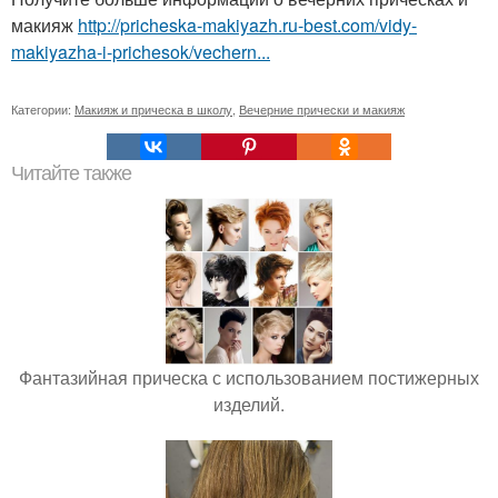
макияж
http://pricheska-makiyazh.ru-best.com/vidy-
makiyazha-i-prichesok/vechern...
Категории:
Макияж и прическа в школу
,
Вечерние прически и макияж
Читайте также
Фантазийная прическа с использованием постижерных
изделий.