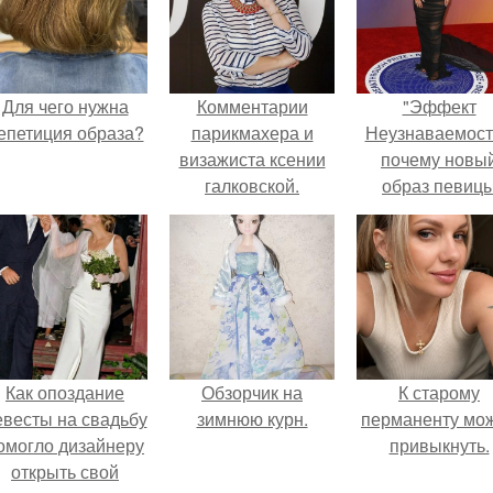
Для чего нужна
Комментарии
"Эффект
епетиция образа?
парикмахера и
Неузнаваемост
визажиста ксении
почему новы
галковской.
образ певиц
вызвал споры
гранях
возможного?
Как опоздание
Обзорчик на
К старому
евесты на свадьбу
зимнюю курн.
перманенту мо
омогло дизайнеру
привыкнуть.
открыть свой