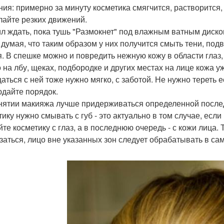
ния: примерно за минуту косметика смягчится, растворится, 
лайте резких движений.
ил ждать, пока тушь "Размокнет" под влажным ватным диско
, думая, что таким образом у них получится смыть тени, под
я. В спешке можно и повредить нежную кожу в области глаз,
то на лбу, щеках, подбородке и других местах на лице кожа 
аться с ней тоже нужно мягко, с заботой. Не нужно тереть е
дайте порядок.
нятии макияжа лучше придерживаться определенной послед
тику нужно смывать с губ - это актуально в том случае, есл
те косметику с глаз, а в последнюю очередь - с кожи лица. 
заться, лицо вне указанных зон следует обрабатывать в са