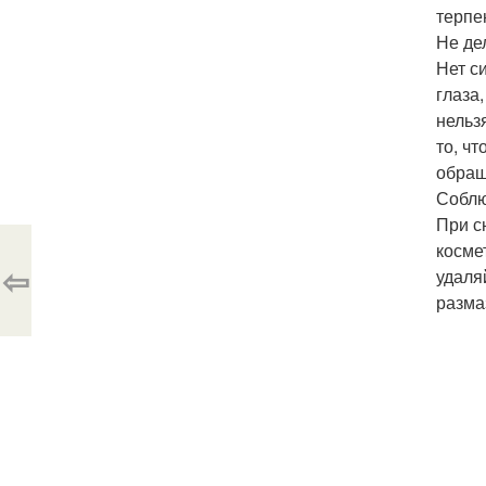
терпе
Не де
Нет с
глаза
нельз
то, ч
обращ
Соблю
При с
косме
⇦
удаляй
разма