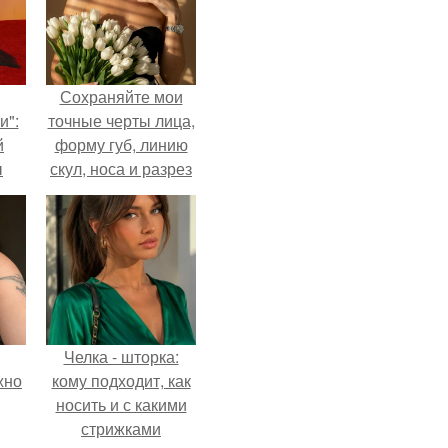
Сохраняйте мои
и":
точные черты лица,
й
форму губ, линию
ы
скул, носа и разрез
 о
глаз.
Челка - шторка:
жно
кому подходит, как
носить и с какими
стрижками