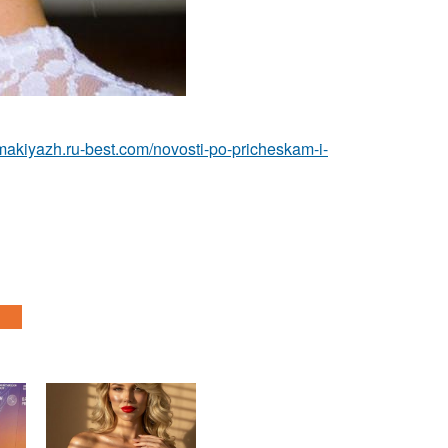
-makiyazh.ru-best.com/novosti-po-pricheskam-i-