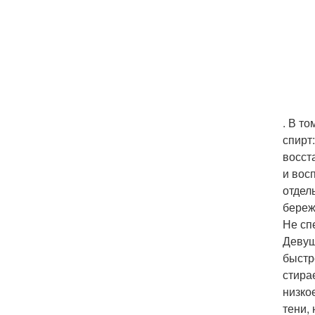
. В то
спирт
восст
и вос
отдел
береж
Не сп
Девуш
быстр
стира
низко
тени,