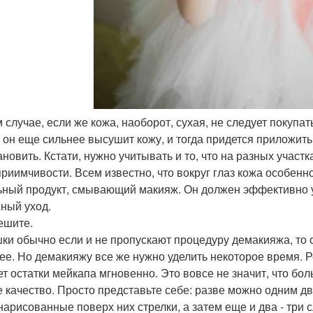
м случае, если же кожа, наоборот, сухая, не следует покупат
: он еще сильнее высушит кожу, и тогда придется приложить
ановить. Кстати, нужно учитывать и то, что на разных участ
приимчивости. Всем известно, что вокруг глаз кожа особенн
ьный продукт, смывающий макияж. Он должен эффективно у
ный уход.
ешите.
ки обычно если и не пропускают процедуру демакияжа, то 
ее. Но демакияжу все же нужно уделить некоторое время. Р
ет остатки мейкапа мгновенно. Это вовсе не значит, что бо
е качество. Просто представьте себе: разве можно одним 
 нарисованные поверх них стрелки, а затем еще и два - три