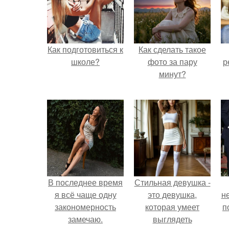
Как подготовиться к
Как сделать такое
школе?
фото за пару
р
минут?
В последнее время
Стильная девушка -
я всё чаще одну
это девушка,
н
закономерность
которая умеет
п
замечаю.
выглядеть