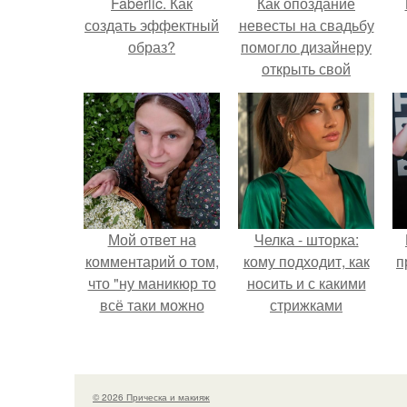
Faberlic. Как
Как опоздание
создать эффектный
невесты на свадьбу
образ?
помогло дизайнеру
открыть свой
бренд.
Мой ответ на
Челка - шторка:
комментарий о том,
кому подходит, как
п
что "ну маникюр то
носить и с какими
всё таки можно
стрижками
было бы сделать.
сочетать.
© 2026 Прическа и макияж