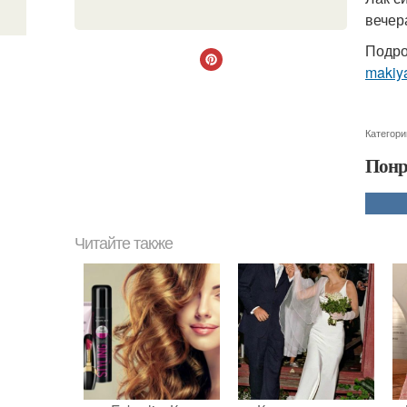
вечер
Подро
makiya
Категори
Понр
Читайте также