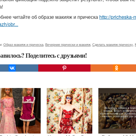
а!
бнее читайте об образе макияж и прическа
http://pricheska-
zh/obr...
и:
Образ макияж и прическа
,
Вечерние прически и макияж
,
Сделать макияж прическу
,
авилось? Поделитесь с друзьями!