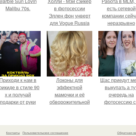
Barbie Sun Lovin
Холли - Мэй сэйкер
Работа в MLM, 
Malibu 70s.
в фотосессии
есть сетевой
Эллен фон унверт
компании сейч
для Vogue Russia
неразрывно
April 2016.
связана с созда
своего контент
своей страниц
соц сетях.
Приходи к нам в
Локоны для
Щас приедут м
рикиде в стиле 90
эффектной
выкупать а ту
х и получай
мамочки и её
очередь на
подарки от руки
обворожительной
фотосессию с
вверх!
дочурки.
мной.
Контакты
Пользовательское соглашение
Обратная св