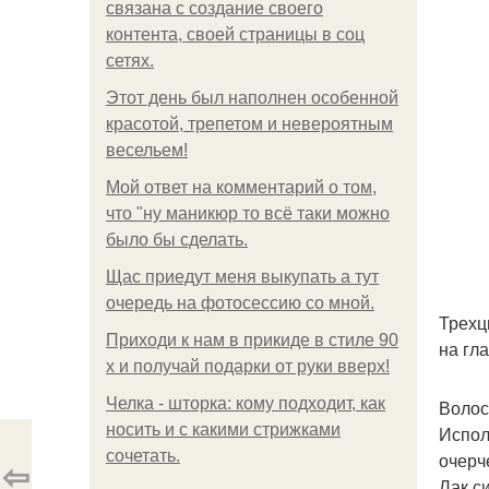
связана с создание своего
контента, своей страницы в соц
сетях.
Этот день был наполнен особенной
красотой, трепетом и невероятным
весельем!
Мой ответ на комментарий о том,
что "ну маникюр то всё таки можно
было бы сделать.
Щас приедут меня выкупать а тут
очередь на фотосессию со мной.
Трехц
Приходи к нам в прикиде в стиле 90
на гл
х и получай подарки от руки вверх!
Челка - шторка: кому подходит, как
Волос
носить и с какими стрижками
Испол
сочетать.
очерч
⇦
Лак с