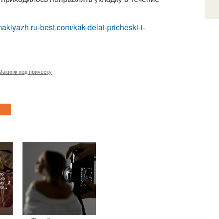
makiyazh.ru-best.com/kak-delat-pricheski-i-
Макияж под прическу