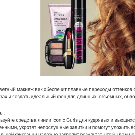
ветный макияж век обеспечит плавные переходы оттенков от
азах и создать идеальный фон для длинных, объемных, обв
ы.
ьзуйте средства линии Iconic Curls для кудрявых и вьющих
енными, укротят непослушные завитки и помогут уложить в
ильной фиксации надежно закрепит результат, чтобы вам не