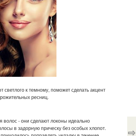
 светлого к темному, поможет сделать акцент
орожительных ресниц.
ся волос - они сделают локоны идеально
олосы в задорную прическу без особых хлопот.
⇨
 приходилось поправлять укладку в течение