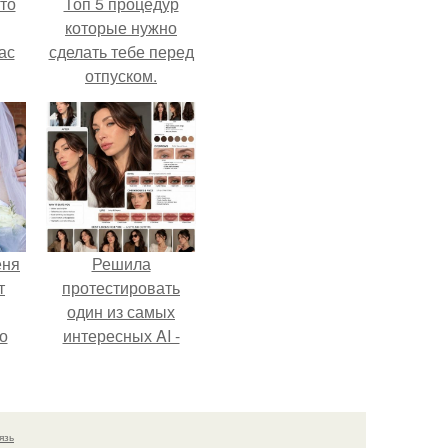
то
Топ 5 процедур
которые нужно
ас
сделать тебе перед
отпуском.
ние
а,
ы в
еня
Решила
т
протестировать
один из самых
о
интересных AI -
промтов для бьюти
- анализа.
язь