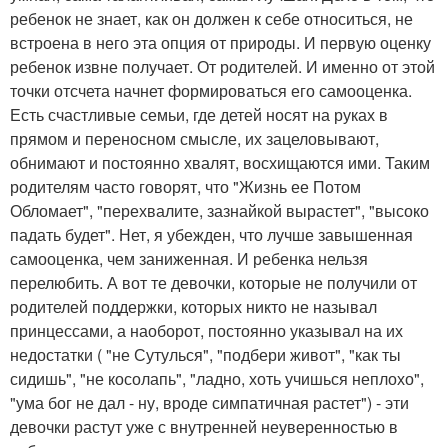
ребенок не знает, как он должен к себе относиться, не
встроена в него эта опция от природы. И первую оценку
ребенок извне получает. От родителей. И именно от этой
точки отсчета начнет формироваться его самооценка.
Есть счастливые семьи, где детей носят на руках в
прямом и переносном смысле, их зацеловывают,
обнимают и постоянно хвалят, восхищаются ими. Таким
родителям часто говорят, что "Жизнь ее Потом
Обломает", "перехвалите, зазнайкой вырастет", "высоко
падать будет". Нет, я убежден, что лучше завышенная
самооценка, чем заниженная. И ребенка нельзя
перелюбить. А вот те девочки, которые не получили от
родителей поддержки, которых никто не называл
принцессами, а наоборот, постоянно указывал на их
недостатки ( "не Сутулься", "подбери живот", "как ты
сидишь", "не косолапь", "ладно, хоть учишься неплохо",
"ума бог не дал - ну, вроде симпатичная растет") - эти
девочки растут уже с внутренней неуверенностью в