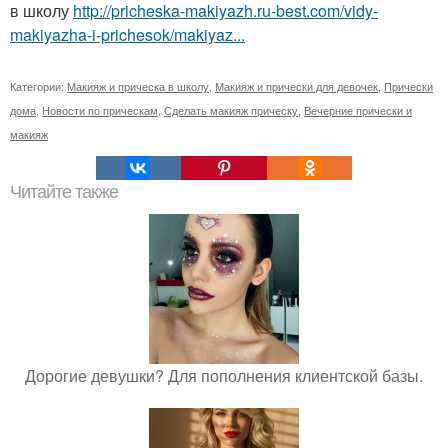
в школу
http://pricheska-makiyazh.ru-best.com/vidy-
makiyazha-i-prichesok/makiyaz...
Категории:
Макияж и прическа в школу
,
Макияж и прически для девочек
,
Прически
дома
,
Новости по прическам
,
Сделать макияж прическу
,
Вечерние прически и
макияж
Читайте также
Дорогие девушки? Для пополнения клиентской базы.