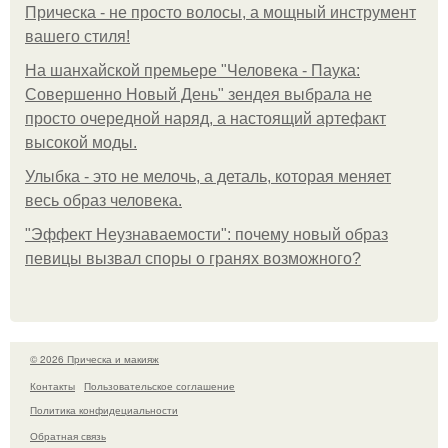
Прическа - не просто волосы, а мощный инструмент
вашего стиля!
На шанхайской премьере "Человека - Паука:
Совершенно Новый День" зендея выбрала не
просто очередной наряд, а настоящий артефакт
высокой моды.
Улыбка - это не мелочь, а деталь, которая меняет
весь образ человека.
"Эффект Неузнаваемости": почему новый образ
певицы вызвал споры о гранях возможного?
© 2026 Прическа и макияж
Контакты
Пользовательское соглашение
Политика конфидециальности
Обратная связь