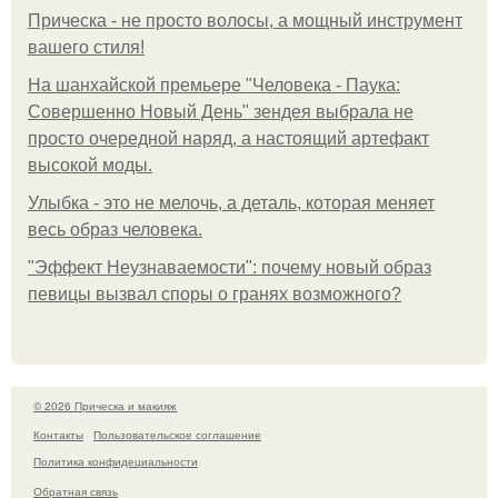
Прическа - не просто волосы, а мощный инструмент
вашего стиля!
На шанхайской премьере "Человека - Паука:
Совершенно Новый День" зендея выбрала не
просто очередной наряд, а настоящий артефакт
высокой моды.
Улыбка - это не мелочь, а деталь, которая меняет
весь образ человека.
"Эффект Неузнаваемости": почему новый образ
певицы вызвал споры о гранях возможного?
© 2026 Прическа и макияж
Контакты
Пользовательское соглашение
Политика конфидециальности
Обратная связь