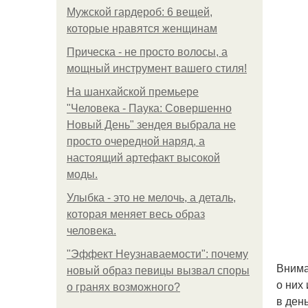
Мужской гардероб: 6 вещей,
которые нравятся женщинам
Прическа - не просто волосы, а
мощный инструмент вашего стиля!
На шанхайской премьере
"Человека - Паука: Совершенно
Новый День" зендея выбрала не
просто очередной наряд, а
настоящий артефакт высокой
моды.
Улыбка - это не мелочь, а деталь,
которая меняет весь образ
человека.
"Эффект Неузнаваемости": почему
Внима
новый образ певицы вызвал споры
о них
о гранях возможного?
в ден