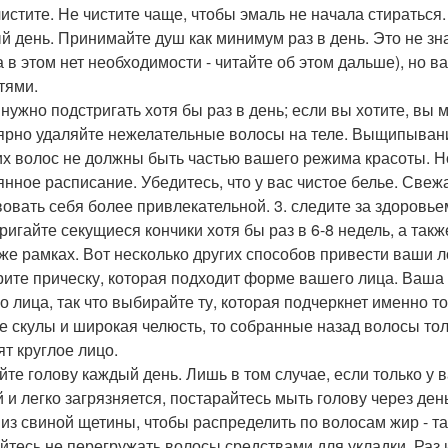
чистите. Не чистите чаще, чтобы эмаль не начала стираться
й день. Принимайте душ как минимум раз в день. Это не зна
а в этом нет необходимости - читайте об этом дальше), но 
тями.
 нужно подстригать хотя бы раз в день; если вы хотите, в
ярно удаляйте нежелательные волосы на теле. Выщипывани
х волос не должны быть частью вашего режима красоты. Но 
янное расписание. Убедитесь, что у вас чистое белье. Свеж
вовать себя более привлекательной. 3. следите за здоровье
ригайте секущиеся кончики хотя бы раз в 6-8 недель, а так
 же рамках. Вот несколько других способов привести ваши
ите прическу, которая подходит форме вашего лица. Ваша 
о лица, так что выбирайте ту, которая подчеркнет именно то
е скулы и широкая челюсть, то собранные назад волосы толь
ят круглое лицо.
йте голову каждый день. Лишь в том случае, если только у в
й и легко загрязняется, постарайтесь мыть голову через день
 из свиной щетины, чтобы распределить по волосам жир - т
йтесь не перегружать волосы средствами для укладки. Раз