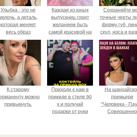
Улыбка - это не
Каждая из юных
Сохраняйте м
мелочь, а деталь,
выпускниц горит
точные черты ли
которая меняет
желанием быть
форму губ, ли
весь образ
самой красивой на
скул, носа и раз
человека.
своем последнем
глаз.
школьном вечере.
К старому
Приходи к нам в
На шанхайско
ерманенту можно
прикиде в стиле 90
премьере
привыкнуть.
х и получай
"Человека - Пау
подарки от руки
Совершенно
вверх!
Новый День"
зендея выбрала
просто очеред