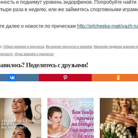
нность и поднимут уровень эндорфинов. Попробуйте найти 
етыре раза в неделю, или же займитесь спортивными играми
те далее о новости по прическам
http://pricheska-makiyazh.r
и:
Образ макияж и прическа
,
Вечерние прически и макияж
,
Маникюр педикюр макияж п
прическу
,
Игры макияж и прически
авилось? Поделитесь с друзьями!