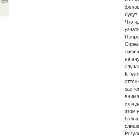
⇦
фенов
будут 
Что и
узнать
Попро
Опред
сияющ
на вн
случа
К теп
оттен
как т
внима
их и 
этом 
больш
слишк
Регул