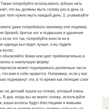
. Также попробуйте использовать зубную нить
чит, что вы должны мыть голову раз в день (а
ваше тело нужно мыть каждый день. 2. ухаживайте
ы можете даже попробовать маникюр или педикюр.
е бровей, бритье ног и подмышек и удаление
если это так, попробуйте внести их в
ая одежда выглядит лучше, а вы будете
м волос.
же обновляйте блики или цвет приблизительно в
 локоны в наилучшую форму:
прическа может подчеркивать различные части
, что вам в себе нравится. Например, если у вас
ко подчеркнут это, в то время как летящие слои
ас не детский пушок на голове, который очень
. В дни, когда вы не моете голову, используйте
ак, ваши волосы будут блестящими и живыми.
 или два в неделю волосы должны отдыхать от