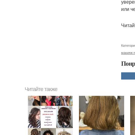
увере
или ч
Читай
Категори
макияж 
Понр
Читайте также