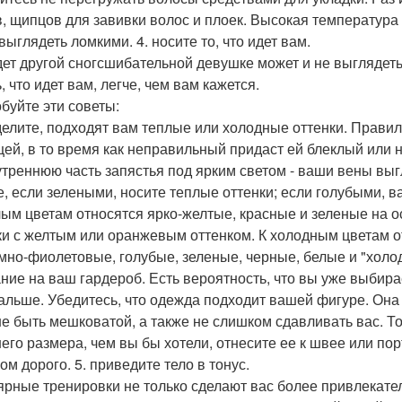
, щипцов для завивки волос и плоек. Высокая температура
выглядеть ломкими. 4. носите то, что идет вам.
дет другой сногсшибательной девушке может и не выглядеть
, что идет вам, легче, чем вам кажется.
буйте эти советы:
елите, подходят вам теплые или холодные оттенки. Правил
ей, в то время как неправильный придаст ей блеклый или 
утреннюю часть запястья под ярким светом - ваши вены вы
е, если зелеными, носите теплые оттенки; если голубыми, 
лым цветам относятся ярко-желтые, красные и зеленые на о
ки с желтым или оранжевым оттенком. К холодным цветам о
емно-фиолетовые, голубые, зеленые, черные, белые и "холо
ние на ваш гардероб. Есть вероятность, что вы уже выбира
дальше. Убедитесь, что одежда подходит вашей фигуре. Он
не быть мешковатой, а также не слишком сдавливать вас. Т
его размера, чем вы бы хотели, отнесите ее к швее или порт
ом дорого. 5. приведите тело в тонус.
ярные тренировки не только сделают вас более привлекател