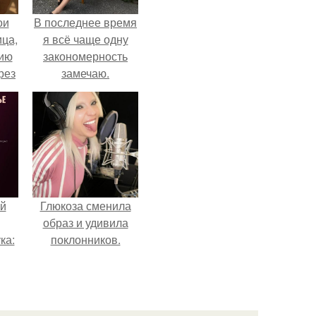
ои
В последнее время
ца,
я всё чаще одну
нию
закономерность
рез
замечаю.
й
Глюкоза сменила
образ и удивила
ка:
поклонников.
 не
ной