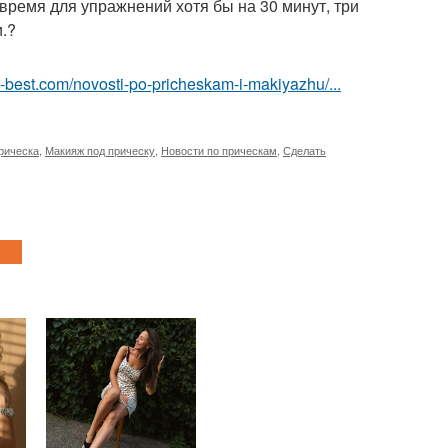
время для упражнений хотя бы на 30 минут, три
.?
u-best.com/novosti-po-pricheskam-i-makiyazhu/...
рическа
,
Макияж под прическу
,
Новости по прическам
,
Сделать