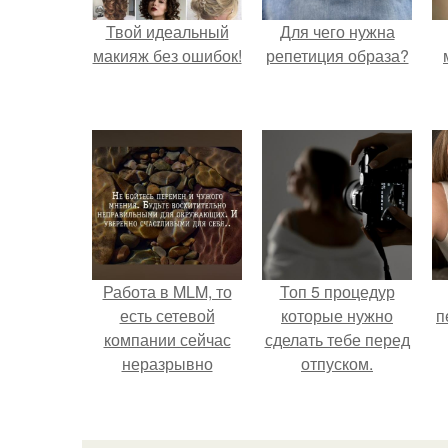
Твой идеальный
Для чего нужна
макияж без ошибок!
репетиция образа?
Работа в MLM, то
Топ 5 процедур
есть сетевой
которые нужно
п
компании сейчас
сделать тебе перед
неразрывно
отпуском.
связана с создание
своего контента,
своей страницы в