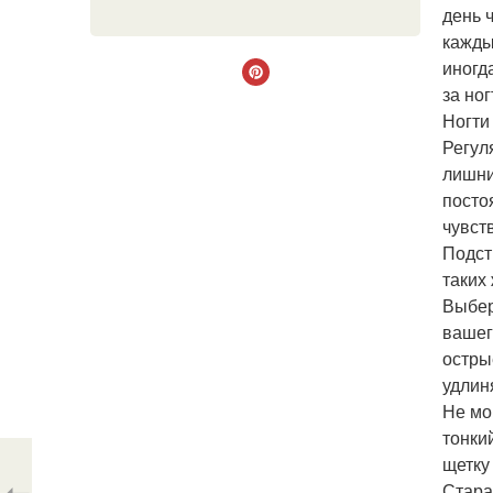
день 
кажды
иногд
за ног
Ногти
Регул
лишни
посто
чувст
Подст
таких
Выбер
вашег
остры
удлин
Не мо
тонки
щетку
Стара