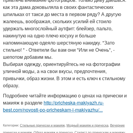
как эта дама доковыляла в своих фантастических
шпильках от такси до места в первом ряду? А другую
жалеешь, воображая, скольких усилий ей стоило
удержать многослойный аутфит: блейзер, пальто,
накинутую на одно плечо косуху и больше
напоминающую одеяло шерстяную накидку. "Зато
стильно! " - Ответили бы вам они "Или не Очень", -
шепотом добавим мы.
Выбирая одежду, ориентируйтесь не на фотографии
уличной моды, а на свои вкусы, предпочтения,
привычки, образ жизни. В этом и есть ключ к стильному
образу.
Подробнее читайте информацию о ценах на прически и
макияж в разделе
http://pricheska-makiyazh.ru-
best.com/novosti-po-pricheskam-i-makiyazhu/...
Категории:
Стильные прически и макияж
,
Модный макияж и прическа
,
Вечерние
прически и макияж
,
Образ макияж и прическа
,
Стилист по прическам и макияжу
,