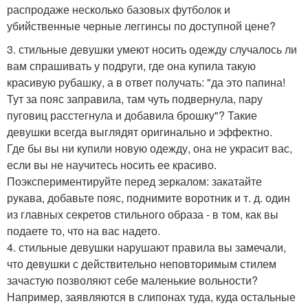
распродаже несколько базовых футболок и
убийственные черные леггинсы по доступной цене?
3. стильные девушки умеют носить одежду случалось ли
вам спрашивать у подруги, где она купила такую
красивую рубашку, а в ответ получать: "да это папина!
Тут за пояс заправила, там чуть подвернула, пару
пуговиц расстегнула и добавила брошку"? Такие
девушки всегда выглядят оригинально и эффектно.
Где бы вы ни купили новую одежду, она не украсит вас,
если вы не научитесь носить ее красиво.
Поэкспериментируйте перед зеркалом: закатайте
рукава, добавьте пояс, поднимите воротник и т. д. один
из главных секретов стильного образа - в том, как вы
подаете то, что на вас надето.
4. стильные девушки нарушают правила вы замечали,
что девушки с действительно неповторимым стилем
зачастую позволяют себе маленькие вольности?
Например, заявляются в слипонах туда, куда остальные