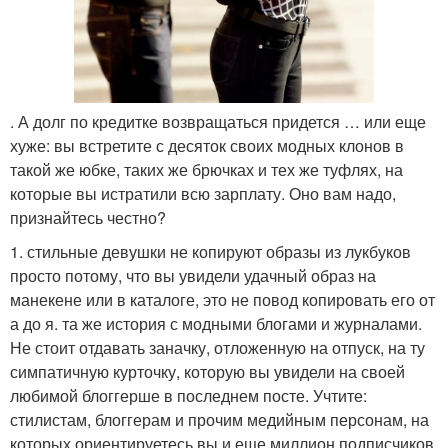
. А долг по кредитке возвращаться придется … или еще
хуже: вы встретите с десяток своих модных клонов в
такой же юбке, таких же брючках и тех же туфлях, на
которые вы истратили всю зарплату. Оно вам надо,
признайтесь честно?
1. стильные девушки не копируют образы из лукбуков
просто потому, что вы увидели удачный образ на
манекене или в каталоге, это не повод копировать его от
а до я. та же история с модными блогами и журналами.
Не стоит отдавать заначку, отложенную на отпуск, на ту
симпатичную курточку, которую вы увидели на своей
любимой блоггерше в последнем посте. Учтите:
стилистам, блоггерам и прочим медийным персонам, на
которых ориентируетесь вы и еще миллион подписчиков,