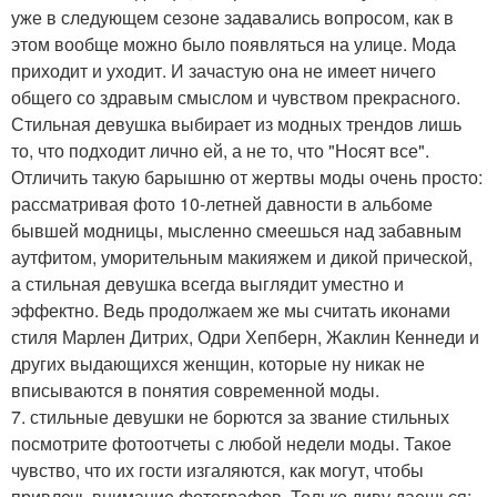
уже в следующем сезоне задавались вопросом, как в
этом вообще можно было появляться на улице. Мода
приходит и уходит. И зачастую она не имеет ничего
общего со здравым смыслом и чувством прекрасного.
Стильная девушка выбирает из модных трендов лишь
то, что подходит лично ей, а не то, что "Носят все".
Отличить такую барышню от жертвы моды очень просто:
рассматривая фото 10-летней давности в альбоме
бывшей модницы, мысленно смеешься над забавным
аутфитом, уморительным макияжем и дикой прической,
а стильная девушка всегда выглядит уместно и
эффектно. Ведь продолжаем же мы считать иконами
стиля Марлен Дитрих, Одри Хепберн, Жаклин Кеннеди и
других выдающихся женщин, которые ну никак не
вписываются в понятия современной моды.
7. стильные девушки не борются за звание стильных
посмотрите фотоотчеты с любой недели моды. Такое
чувство, что их гости изгаляются, как могут, чтобы
привлечь внимание фотографов. Только диву даешься: