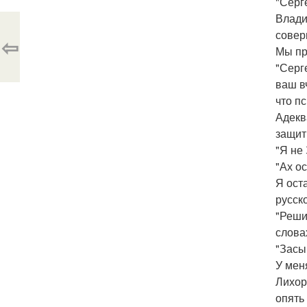
"Серге
Влади
совер
⇦
Мы пр
"Серг
ваш в
что п
Адекв
защит
"Я не
"Ах ос
Я ост
русск
"Реши
слова
"Засы
У мен
Лихор
опять