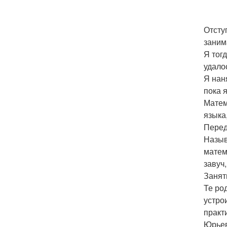
Отсту
заним
Я тогд
удало
Я нан
пока 
Матем
языка
Перед
Назыв
матем
завуч,
Занят
Те ро
устро
практ
Юрьев