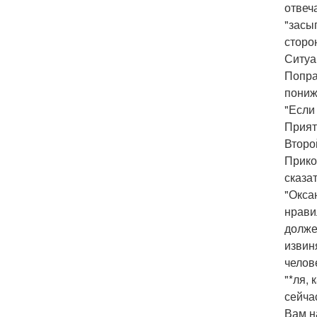
отвеч
"засы
сторо
Ситуа
Попра
пониж
"Если
Прият
Второ
Прико
сказа
"Окса
нрави
долже
извин
челов
"*ля,
сейча
Вам н