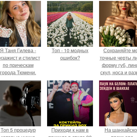
Я Таня Гилева -
Топ - 10 модных
Сохраняйте м
изажист и стилист
ошибок?
точные черты ли
по прическам
форму губ, ли
города Тюмени.
скул, носа и раз
глаз.
Топ 5 процедур
Приходи к нам в
На шанхайско