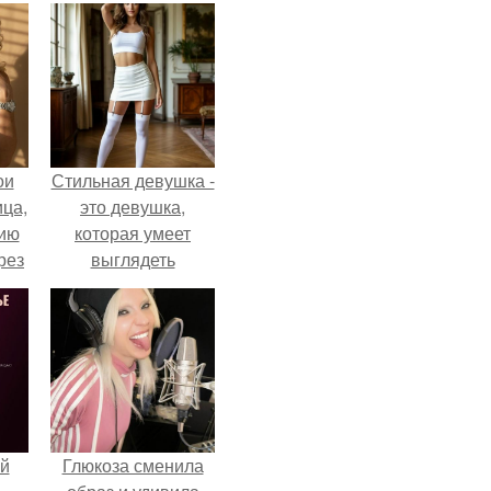
ои
Стильная девушка -
ца,
это девушка,
нию
которая умеет
рез
выглядеть
привлекательно и
элегантно в любои
ситуации.
й
Глюкоза сменила