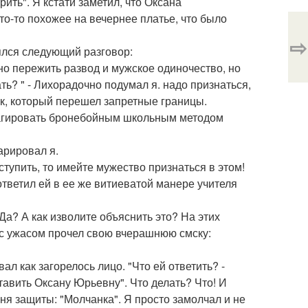
рить". Я кстати заметил, что Оксана
то-то похожее на вечернее платье, что было
⇨
ялся следующий разговор:
дно пережить развод и мужское одиночество, но
ть? " - Лихорадочно подумал я. надо признаться,
ик, который перешел запретные границы.
реагировать бронебойным школьным методом
арировал я.
оступить, то имейте мужество признаться в этом!
ответил ей в ее же витиеватой манере учителя
а? А как изволите объяснить это? На этих
я с ужасом прочел свою вчерашнюю смску:
ал как загорелось лицо. "Что ей ответить? -
тавить Оксану Юрьевну". Что делать? Что! И
ня защиты: "Молчанка". Я просто замолчал и не