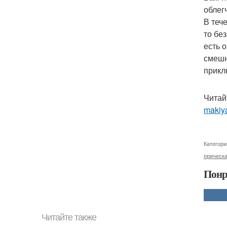
облег
В теч
то бе
есть 
смешн
прикл
Читай
makiya
Категори
прическ
Понр
Читайте также