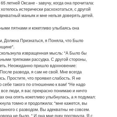
65 летней Оксане - завучу, когда она прочитала:
хотелось истерически расхохотаться, с другой
еадекватный маньяк и мне нельзя доверять детей.
ными пятнами и кокетливо улыбаясь она
м, Должна Признаться, я Поняла, что Было
нщине".
роскользнула извращенная мысль: "А Было бы
аными тряпками рассудка. С другой стороны,
идеть. Неожиданно пришло вдохновение:
После развода, я сам не свой. Мне всегда
ь. Простите, что проявил слабость. Я не
ю себе такого по отношению к вам! "Не надо
 все люди, я вас прекрасно понимаю и ничто
ах она опять кокетливо улыбнулась, а я подумал:
охнула томно и продолжила: "мне кажется, вы
язанного с разводом. Вы адекватны не совсем.
овора не было. " И она мне руку протянула. Я с