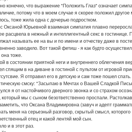
но конечно, что выражение "Положить Глаз" означает симпа
зличие, потому что в моем случае я скорее положил другое 
лось, тоже жила одна с дочерью подростком.
с Оксаной Юрьевной взаимная симпатия плавно переросла 
ее расцвела в нежный и интеллигентный секс в гостинице. 
лжал называть ее на вы и по имени и отчеству даже в постел
вненно заводило. Вот такой фетиш - я как будто осуществи
 она тоже.
ой в состоянии приятной неги и внутреннего облегчения в
ел спящим в на диване в гостиной с пультом от игровой при
тсутсвие. Я отправил его в детскую и сам тоже пошел спат
тическую смску: "Засыпаю в Мечтах о Вашей Сладкой Письк
улся я от настойчивого дверного звонка и со страхом осозна
, который мы с сыном безответственно проспали. Растолкав
заметить, что Оксана Владимировна (завуч и адепт граммат
ать меня на серьезный разговор, скрытый смысл, которого в
ветственный отец и какой лентяй мой сын.
ло и в этот раз.