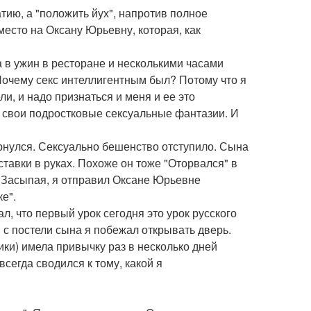
тию, а "положить йух", напротив полное
место на Оксану Юрьевну, которая, как
в ужин в ресторане и несколькими часами
Почему секс интеллигентным был? Потому что я
и, и надо признаться и меня и ее это
л свои подростковые сексуальные фантазии. И
ернулся. Сексуально бешенство отступило. Сына
ставки в руках. Похоже он тоже "Оторвался" в
ь. Засыпая, я отправил Оксане Юрьевне
е".
л, что первый урок сегодня это урок русского
 с постели сына я побежал открывать дверь.
ики) имела привычку раз в несколько дней
сегда сводился к тому, какой я