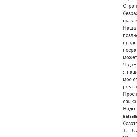
Стран
безра
оказа
Наша 
поздн
продо
несра
может
Я дом
я наш
мое о
роман
Просн
языка
Надо 
вызыв
безот
Так бы