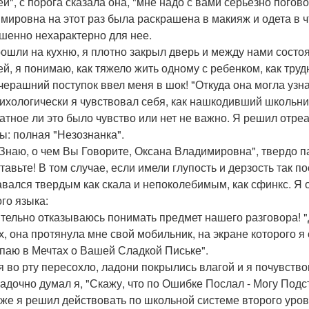
й", с порога сказала она, "мне надо с вами серьезно погово
мировна на этот раз была раскрашена в макияж и одета в ч
шенно нехарактерно для нее.
ошли на кухню, я плотно закрыл дверь и между нами состо
ей, я понимаю, как тяжело жить одному с ребенком, как тру
черашний поступок ввел меня в шок! "Откуда она могла узна
сихологически я чувствовал себя, как нашкодивший школьн
атное ли это было чувство или нет не важно. Я решил от
ы: полная "Незознанка".
 Знаю, о чем Вы Говорите, Оксана Владимировна", твердо п
тавьте! В том случае, если имели глупость и дерзость так п
авался твердым как скала и непоколебимым, как сфинкс. Я 
ого языка:
тельно отказываюсь понимать предмет нашего разговора! "Д
х, она протянула мне свой мобильник, на экране которого 
паю в Мечтах о Вашей Сладкой Письке".
я во рту пересохло, ладони покрылись влагой и я почувствов
адочно думал я, "Скажу, что по Ошибке Послал - Могу Подс
 же я решил действовать по школьной системе второго уров