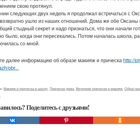
чением свою протянул.
ении следующих двух недель я продолжал встречаться с Окс
звозвратно ушло из наших отношений. Дома же обе Оксаны ст
общий стыдный секрет и надо признаться, что они начали го
о было, когда они пересекались. Потом началась школа, ра
ючилась со мной.
те далее информацию об образе макияж и прическа
http://
zh/obr...
и:
Макияж и прическа в школу
,
Прически дома
,
Вечерние прически и макияж
,
Образ ма
а
авилось? Поделитесь с друзьями!