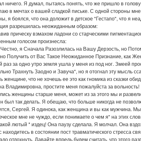
ал ничего. Я думал, пытаясь понять, что же пришло в голову 
паю в мечтах о вашей сладкой письке. С одной стороны мне 
ны, я боялся, что она доложит в детское "Гестапо", что я н
ция разрешилась неожиданным образом:
вив прическу взмахом ладони со старческими пигментацио
енным голосом произнесла:
 Честно, я Сначала Разозлилась на Вашу Дерзость, но Пото
но Получить от Вас Такое Неожиданное Признание, как Же
й раз за одно утро земля ушла у меня из под ног. Змеей п
льно Трахнуть Заодно и Завуча", но я отогнал эту мысль сс
ть женщине, что не хочешь ее это как гномика из сказки об
на Владимировна, простите меня пожалуйста за вольность! 
лись женщины старше меня, может из за этого мы и развелис
н был так делать. Я обещаю, что больше никогда не позвол
ятся, Сергей. Я одинока, как женщина и вы как мужчина. Мы
еческое мне не чуждо, если понимаете о чем я" на этих слов
 какой лютый * издец! Она паузу сделала. Я молчал. Она взд
с находитесь в состоянии пост травматического стресса св
адо отдохнуть. Давайте впредь будем считать, что этого разг