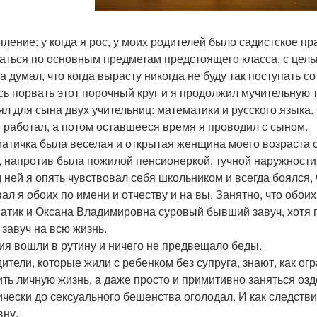
пление: у когда я рос, у моих родителей было садистское пр
аться по основным предметам предстоящего класса, с целью
а думал, что когда вырасту никогда не буду так поступать с
сь порвать этот порочный круг и я продолжил мучительную 
ял для сына двух учительниц: математики и русского языка.
я работал, а потом оставшееся время я проводил с сыном.
атичка была веселая и открытая женщина моего возраста с
, напротив была пожилой пенсионеркой, тучной наружности
 ней я опять чувствовал себя школьником и всегда боялся, 
ал я обоих по имени и отчеству и на вы. Занятно, что обо
атик и Оксана Владимировна суровый бывший завуч, хотя 
 завуч на всю жизнь.
ия вошли в рутину и ничего не предвещало беды.
дители, которые жили с ребенком без супруга, знают, как о
ить личную жизнь, а даже просто и примитивно заняться оз
ически до сексуального бешенства оголодал. И как следстви
ну.