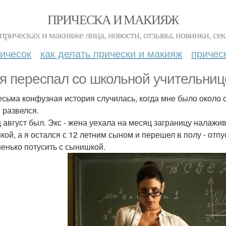
ПРИЧЕСКА И МАКИЯЖ
прическах и макияже лица, новости, отзывы, новинки, сек
ичесок
как делать прически и макияж
причес
 я переспал со школьной учительнице
есьма конфузная история случилась, когда мне было около с
 развелся.
 август был. Экс - жена уехала на месяц заграницу налажив
кой, а я остался с 12 летним сыном и перешел в полу - отп
енько потусить с сынишкой.