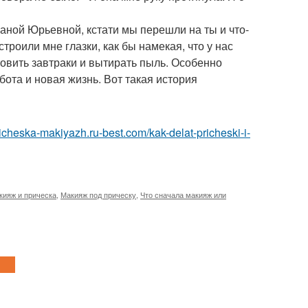
аной Юрьевной, кстати мы перешли на ты и что-
роили мне глазки, как бы намекая, что у нас
товить завтраки и вытирать пыль. Особенно
бота и новая жизнь. Вот такая история
pricheska-makiyazh.ru-best.com/kak-delat-pricheski-i-
кияж и прическа
,
Макияж под прическу
,
Что сначала макияж или