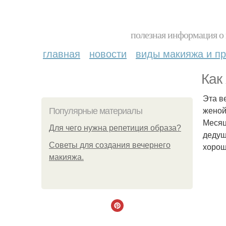
полезная информация о 
главная
новости
виды макияжа и пр
Как
Эта в
женой
Популярные материалы
Месяц
Для чего нужна репетиция образа?
дедуш
Советы для создания вечернего
хорош
макияжа.