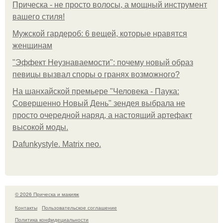
Прическа - не просто волосы, а мощный инструмент
вашего стиля!
Мужской гардероб: 6 вещей, которые нравятся
женщинам
"Эффект Неузнаваемости": почему новый образ
певицы вызвал споры о гранях возможного?
На шанхайской премьере "Человека - Паука:
Совершенно Новый День" зендея выбрала не
просто очередной наряд, а настоящий артефакт
высокой моды.
Dafunkystyle. Matrix neo.
© 2026 Прическа и макияж
Контакты
Пользовательское соглашение
Политика конфидециальности