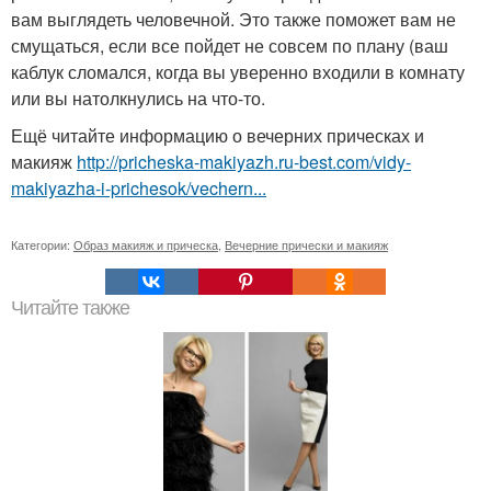
вам выглядеть человечной. Это также поможет вам не
смущаться, если все пойдет не совсем по плану (ваш
каблук сломался, когда вы уверенно входили в комнату
или вы натолкнулись на что-то.
Ещё читайте информацию о вечерних прическах и
макияж
http://pricheska-makiyazh.ru-best.com/vidy-
makiyazha-i-prichesok/vechern...
Категории:
Образ макияж и прическа
,
Вечерние прически и макияж
Читайте также