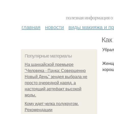
полезная информация о 
главная
новости
виды макияжа и пр
Как
Убрал
Популярные материалы
Женщи
На шанхайской премьере
хорош
"Человека - Паука: Совершенно
Новый День" зендея выбрала не
просто очередной наряд, а
настоящий артефакт высокой
моды.
Кому идет челка полукругом.
Рекомендации