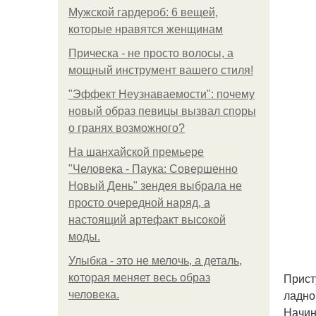
Мужской гардероб: 6 вещей,
которые нравятся женщинам
Прическа - не просто волосы, а
мощный инструмент вашего стиля!
"Эффект Неузнаваемости": почему
новый образ певицы вызвал споры
о гранях возможного?
На шанхайской премьере
"Человека - Паука: Совершенно
Новый День" зендея выбрала не
просто очередной наряд, а
настоящий артефакт высокой
моды.
Улыбка - это не мелочь, а деталь,
Прист
которая меняет весь образ
ладно,
человека.
Начин