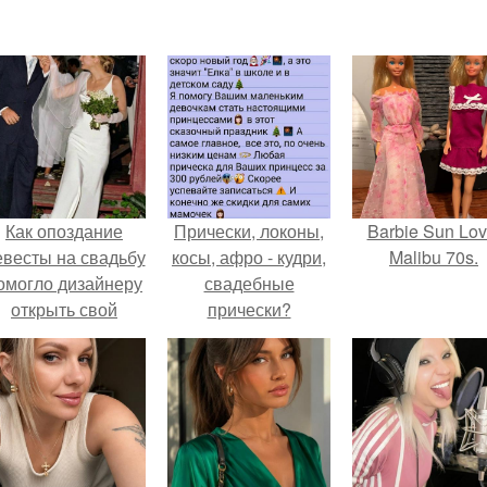
Как опоздание
Прически, локоны,
Barbie Sun Lov
евесты на свадьбу
косы, афро - кудри,
Malibu 70s.
омогло дизайнеру
свадебные
открыть свой
прически?
бренд.