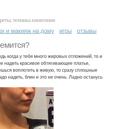
реты, техника нанесения
ки и макияж на дому
игры
отзывы
ремится?
едь когда у тебя много жировых отложений, то и
ие надеть красивое обтягивающее платье,
аешься воплотить в живую, то сразу сплошные
адо надеть, блин и это не очень. Ладно останусь