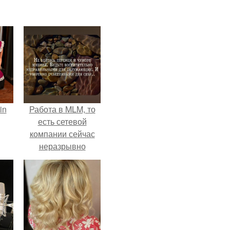
in
Работа в MLM, то
есть сетевой
компании сейчас
неразрывно
связана с создание
своего контента,
своей страницы в
соц сетях.