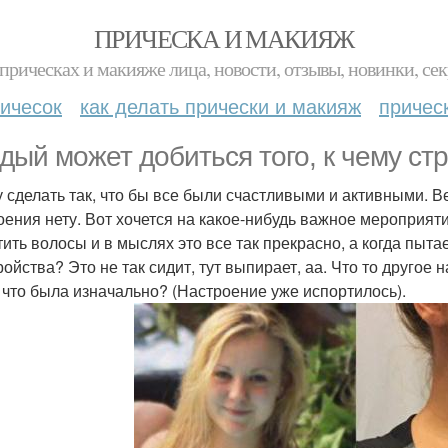
ПРИЧЕСКА И МАКИЯЖ
прическах и макияже лица, новости, отзывы, новинки, сек
ичесок
как делать прически и макияж
причес
дый может добиться того, к чему ст
у сделать так, что бы все были счастливыми и активными. В
оения нету. Вот хочется на какое-нибудь важное мероприят
тить волосы и в мыслях это все так прекрасно, а когда пыт
ойства? Это не так сидит, тут выпирает, аа. Что то другое н
, что была изначально? (Настроение уже испортилось).