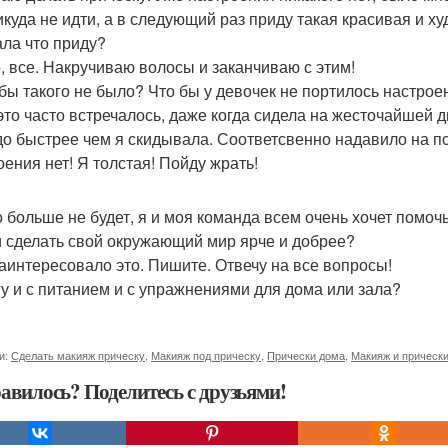
икуда не идти, а в следующий раз приду такая красивая и ху
ла что приду?
, все. Накручиваю волосы и заканчиваю с этим!
 бы такого не было? Что бы у девочек не портилось настроен
это часто встречалось, даже когда сидела на жесточайшей ди
до быстрее чем я скидывала. Соответсвенно надавило на пс
оения нет! Я толстая! Пойду жрать!
о больше не будет, я и моя команда всем очень хочет помочь
и сделать свой окружающий мир ярче и добрее?
заинтересовало это. Пишите. Отвечу на все вопросы!
у и с питанием и с упражнениями для дома или зала?
и:
Сделать макияж прическу
,
Макияж под прическу
,
Прически дома
,
Макияж и прически
авилось? Поделитесь с друзьями!