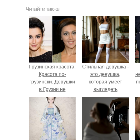
Читайте также
Грузинская красота.
Стильная девушка -
Красота по-
это девушка,
н
грузински. Девушки
которая умеет
п
в Грузии не
выглядеть
злоупотребляют
привлекательно и
косметикой, но при
элегантно в любои
этом выглядят на
ситуации.
все сто.