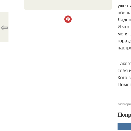
уже н
обеща
Ладно
⇦
И что
меня 
гораз
настр
Таког
себя 
Кого 
Помог
Категори
Понр