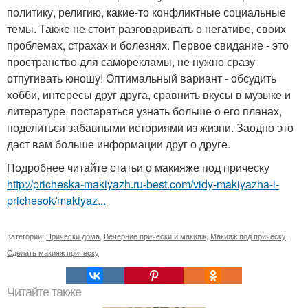
политику, религию, какие-то конфликтные социальные
темы. Также не стоит разговаривать о негативе, своих
проблемах, страхах и болезнях. Первое свидание - это
пространство для саморекламы, не нужно сразу
отпугивать юношу! Оптимальный вариант - обсудить
хобби, интересы друг друга, сравнить вкусы в музыке и
литературе, постараться узнать больше о его планах,
поделиться забавными историями из жизни. Заодно это
даст вам больше информации друг о друге.
Подробнее читайте статьи о макияже под прическу
http://pricheska-makiyazh.ru-best.com/vidy-makiyazha-i-
prichesok/makiyaz...
Категории:
Прически дома
,
Вечерние прически и макияж
,
Макияж под прическу
,
Сделать макияж прическу
Читайте также