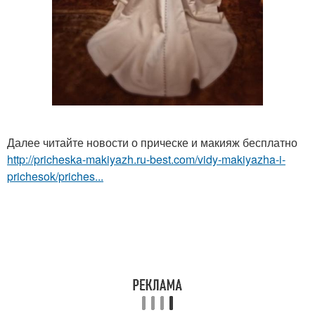
Далее читайте новости о прическе и макияж бесплатно
http://pricheska-makiyazh.ru-best.com/vidy-makiyazha-i-
prichesok/priches...