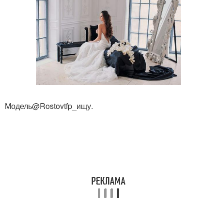
Модель@Rostovtfp_ищу.