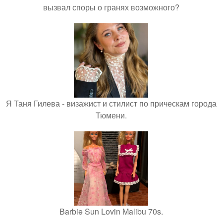
вызвал споры о гранях возможного?
Я Таня Гилева - визажист и стилист по прическам города
Тюмени.
Barbie Sun Lovin Malibu 70s.