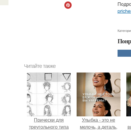
Подро
priche
Категори
Понр
Читайте также
Прически для
Улыбка - это не
треугольного типа
мелочь, а деталь,
в