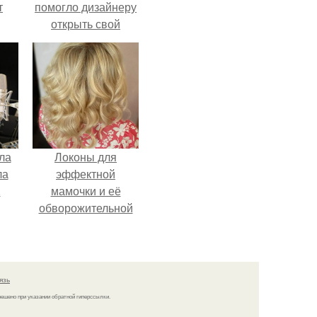
т
помогло дизайнеру
открыть свой
о и
бренд.
бои
ла
Локоны для
ла
эффектной
.
мамочки и её
обворожительной
дочурки.
язь
решено при указании обратной гиперссылки.