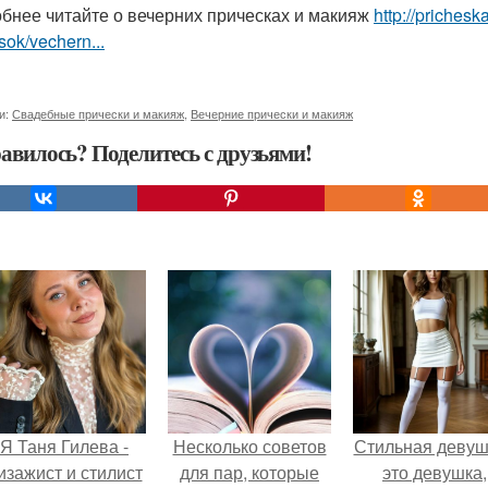
бнее читайте о вечерних прическах и макияж
http://priches
sok/vechern...
и:
Свадебные прически и макияж
,
Вечерние прически и макияж
авилось? Поделитесь с друзьями!
Я Таня Гилева -
Несколько советов
Стильная девуш
изажист и стилист
для пар, которые
это девушка,