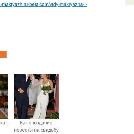
ka-makiyazh.ru-best.com/vidy-makiyazha-i-
ка -
Как опоздание
невесты на свадьбу