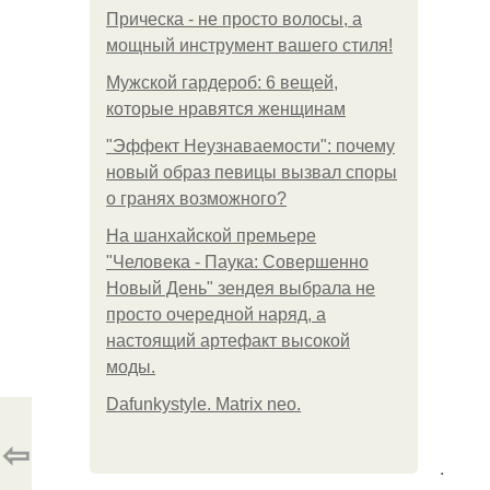
Прическа - не просто волосы, а
мощный инструмент вашего стиля!
Мужской гардероб: 6 вещей,
которые нравятся женщинам
"Эффект Неузнаваемости": почему
новый образ певицы вызвал споры
о гранях возможного?
На шанхайской премьере
"Человека - Паука: Совершенно
Новый День" зендея выбрала не
просто очередной наряд, а
настоящий артефакт высокой
моды.
Dafunkystyle. Matrix neo.
⇦
.