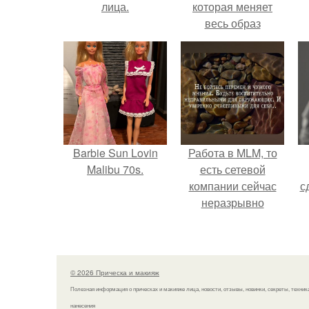
лица.
которая меняет
весь образ
человека.
Barbie Sun Lovin
Работа в MLM, то
Malibu 70s.
есть сетевой
компании сейчас
с
неразрывно
связана с создание
своего контента,
своей страницы в
соц сетях.
© 2026 Прическа и макияж
Полезная информация о прическах и макияже лица, новости, отзывы, новинки, секреты, техник
нанесения