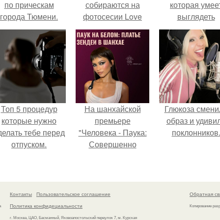
по прическам
собираются на
которая умее
города Тюмени.
фотосесии Love
выглядеть
Story:
привлекательн
элегантно в лю
ситуации.
Топ 5 процедур
На шанхайской
Глюкоза смени
которые нужно
премьере
образ и удиви
делать тебе перед
"Человека - Паука:
поклонников
отпуском.
Совершенно
Новый День"
зендея выбрала не
просто очередной
наряд, а настоящий
Контакты
Пользовательское соглашение
Обратная св
артефакт высокой
Политика конфидециальности
а
Копирование раз
моды.
г. Москва, ЦАО, Басманный, Яковоапостольский переулок 7, м. Курская