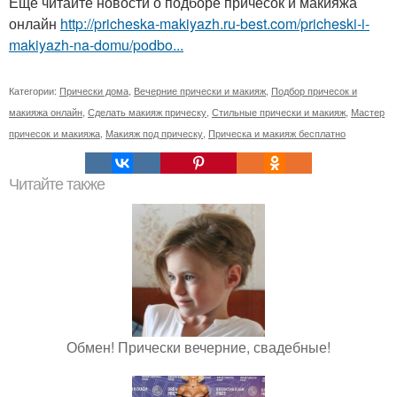
Ещё читайте новости о подборе причесок и макияжа
онлайн
http://pricheska-makiyazh.ru-best.com/pricheski-i-
makiyazh-na-domu/podbo...
Категории:
Прически дома
,
Вечерние прически и макияж
,
Подбор причесок и
макияжа онлайн
,
Сделать макияж прическу
,
Стильные прически и макияж
,
Мастер
причесок и макияжа
,
Макияж под прическу
,
Прическа и макияж бесплатно
Читайте также
Обмен! Прически вечерние, свадебные!